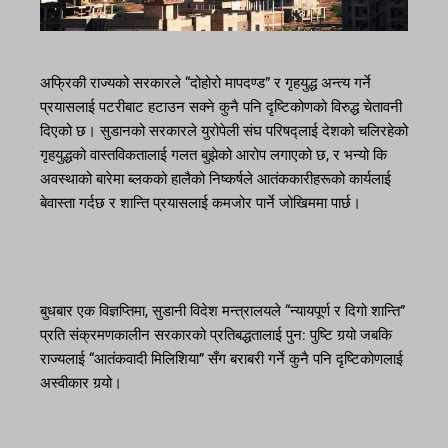
अफ्रिकी राज्यको सरकारले “दोहोरो मापदण्ड” र गृहयुद्ध अन्त्य गर्ने
प्रयासलाई पटरीबाट हटाउन सक्ने कुनै पनि दृष्टिकोणको विरुद्ध चेतावनी
दिएको छ। सुडानको सरकारले युरोपेली संघ परिषद्लाई देशको चलिरहेको
गृहयुद्धको वास्तविकतालाई गलत बुझेको आरोप लगाएको छ, र भन्यो कि
अवस्थाको बारेमा ब्लकको हालैको निष्कर्षले आतंककारीहरूको कार्यलाई
बेवास्ता गर्दछ र शान्ति प्रयासलाई कमजोर पार्ने जोखिममा पार्छ।
बुधबार एक विज्ञप्तिमा, सुडानी विदेश मन्त्रालयले “न्यायपूर्ण र दिगो शान्ति”
प्रति संक्रमणकालीन सरकारको प्रतिबद्धतालाई पुन: पुष्टि गर्‍यो जबकि
राज्यलाई “आतंकवादी मिलिशिया” सँग बराबरी गर्ने कुनै पनि दृष्टिकोणलाई
अस्वीकार गर्‍यो।