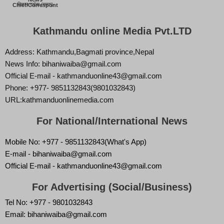
बिज्ञान वाईबा (ममता)
Chief/Correspont
Kathmandu online Media Pvt.LTD
Address: Kathmandu,Bagmati province,Nepal
News Info: bihaniwaiba@gmail.com
Official E-mail - kathmanduonline43@gmail.com
Phone: +977- 9851132843(9801032843)
URL:kathmanduonlinemedia.com
For National/International News
Mobile No: +977 - 9851132843(What's App)
E-mail - bihaniwaiba@gmail.com
Official E-mail - kathmanduonline43@gmail.com
For Advertising (Social/Business)
Tel No: +977 - 9801032843
Email: bihaniwaiba@gmail.com