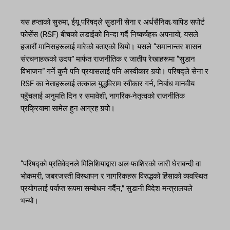
यस हप्ताको सुरुमा, ईयू परिषद्ले सुडानी सेना र अर्धसैनिक र्‍यापिड सपोर्ट
फोर्सेस (RSF) बीचको लडाईको निन्दा गर्दै निष्कर्षहरू अपनायो, यसले
हजारौं मानिसहरूलाई मारेको बताएको थियो। यसले “समानान्तर शासन
संरचनाहरूको उदय” मार्फत राजनीतिक र जातीय रेखाहरूमा “सुडान
विभाजन” गर्ने कुनै पनि प्रयासलाई पनि अस्वीकार गर्‍यो। परिषद्ले सेना र
RSF का नेताहरूलाई तत्काल युद्धविराम स्वीकार गर्न, निर्बाध मानवीय
पहुँचलाई अनुमति दिन र समावेशी, नागरिक-नेतृत्वको राजनीतिक
प्रक्रियामा सामेल हुन आग्रह गर्‍यो।
“परिषद्को प्रतिवेदनले मिलिशियाद्वारा अल-फाशिरको जारी घेराबन्दी वा
भोकमरी, जबरजस्ती विस्थापन र नागरिकहरू विरुद्धको हिंसाको व्यवस्थित
प्रयोगलाई पर्याप्त रूपमा सम्बोधन गर्दैन,” सुडानी विदेश मन्त्रालयले
भन्यो।