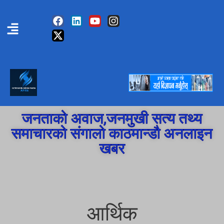
जनताको अवाज,जनमुखी सत्य तथ्य
समाचारको संगालो काठमान्डौ अनलाइन
खबर
आर्थिक