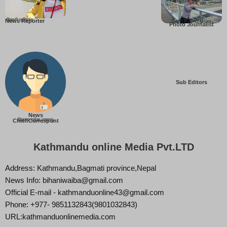
बिहानी पाख्रिन
Som B. Lopchan
News Reporter
Photo Journalist
Sub Editors
News
बिज्ञान वाईबा (ममता)
Chief/Correspont
Kathmandu online Media Pvt.LTD
Address: Kathmandu,Bagmati province,Nepal
News Info: bihaniwaiba@gmail.com
Official E-mail - kathmanduonline43@gmail.com
Phone: +977- 9851132843(9801032843)
URL:kathmanduonlinemedia.com