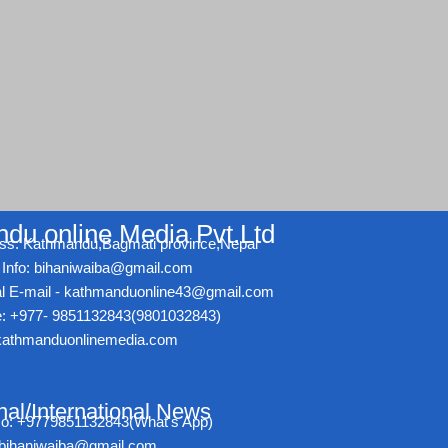
du online Media Pvt.Ltd
ss: Kathmandu,Bagmati province,Nepal
Info: bihaniwaiba@gmail.com
ial E-mail - kathmanduonline43@gmail.com
: +977- 9851132843(9801032843)
athmanduonlinemedia.com
nal/International News
No: +9779851132843(What's App)
- bihaniwaiba@gmail.com