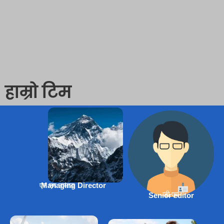
हाम्रो टिम
एम एम तामाङ
Managing Director
डी.एम
Senior editor