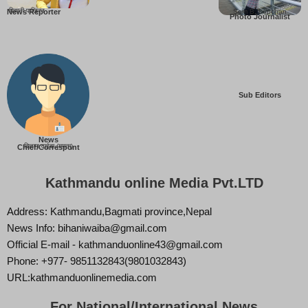
बिहानी पाख्रिन
Som B. Lopchan
News Reporter
Photo Journalist
Sub Editors
News
बिज्ञान वाईबा (ममता)
Chief/Correspont
Kathmandu online Media Pvt.LTD
Address: Kathmandu,Bagmati province,Nepal
News Info: bihaniwaiba@gmail.com
Official E-mail - kathmanduonline43@gmail.com
Phone: +977- 9851132843(9801032843)
URL:kathmanduonlinemedia.com
For National/International News