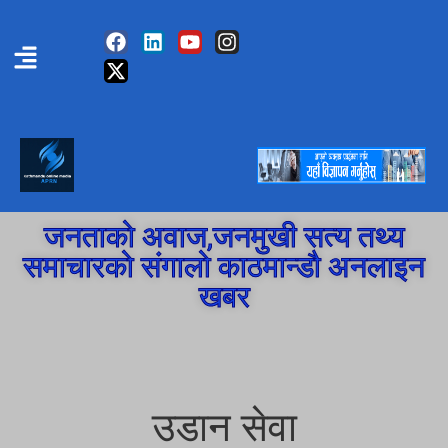
जनताको अवाज,जनमुखी सत्य तथ्य
समाचारको संगालो काठमान्डौ अनलाइन
खबर
उडान सेवा