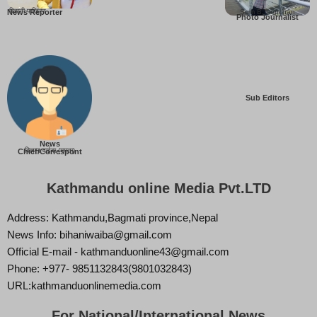
बिहानी पाख्रिन
Som B. Lopchan
News Reporter
Photo Journalist
Sub Editors
News
बिज्ञान वाईबा (ममता)
Chief/Correspont
Kathmandu online Media Pvt.LTD
Address: Kathmandu,Bagmati province,Nepal
News Info: bihaniwaiba@gmail.com
Official E-mail - kathmanduonline43@gmail.com
Phone: +977- 9851132843(9801032843)
URL:kathmanduonlinemedia.com
For National/International News