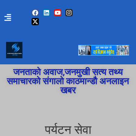
जनताको अवाज,जनमुखी सत्य तथ्य
समाचारको संगालो काठमान्डौ अनलाइन
खबर
पर्यटन सेवा