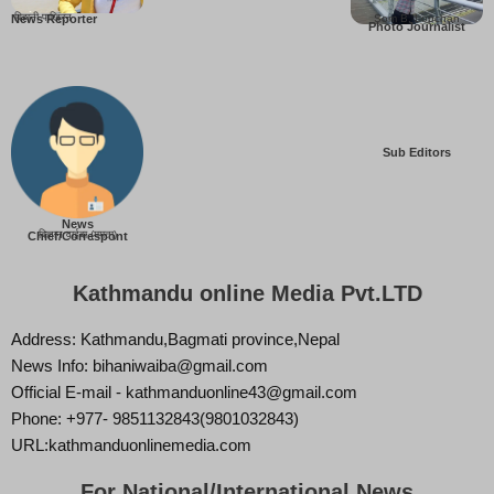
बिहानी पाख्रिन
Som B. Lopchan
News Reporter
Photo Journalist
Sub Editors
News
बिज्ञान वाईबा (ममता)
Chief/Correspont
Kathmandu online Media Pvt.LTD
Address: Kathmandu,Bagmati province,Nepal
News Info: bihaniwaiba@gmail.com
Official E-mail - kathmanduonline43@gmail.com
Phone: +977- 9851132843(9801032843)
URL:kathmanduonlinemedia.com
For National/International News