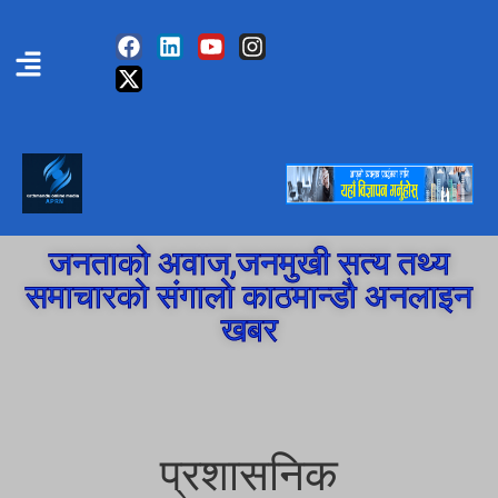
जनताको अवाज,जनमुखी सत्य तथ्य
समाचारको संगालो काठमान्डौ अनलाइन
खबर
प्रशासनिक