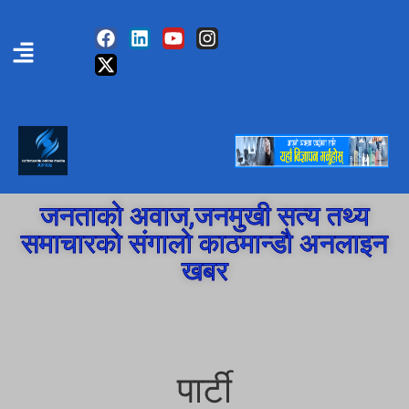
जनताको अवाज,जनमुखी सत्य तथ्य
समाचारको संगालो काठमान्डौ अनलाइन
खबर
पार्टी