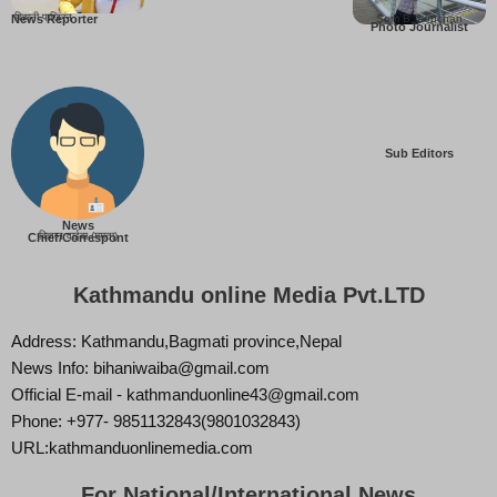
बिहानी पाख्रिन
Som B. Lopchan
News Reporter
Photo Journalist
Sub Editors
News
बिज्ञान वाईबा (ममता)
Chief/Correspont
Kathmandu online Media Pvt.LTD
Address: Kathmandu,Bagmati province,Nepal
News Info: bihaniwaiba@gmail.com
Official E-mail - kathmanduonline43@gmail.com
Phone: +977- 9851132843(9801032843)
URL:kathmanduonlinemedia.com
For National/International News