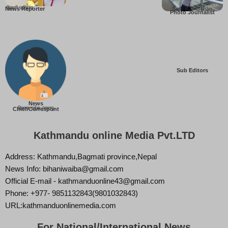
बिहानी पाख्रिन
Som B. Lopchan
News Reporter
Photo Journalist
Sub Editors
News
बिज्ञान वाईबा (ममता)
Chief/Correspont
Kathmandu online Media Pvt.LTD
Address: Kathmandu,Bagmati province,Nepal
News Info: bihaniwaiba@gmail.com
Official E-mail - kathmanduonline43@gmail.com
Phone: +977- 9851132843(9801032843)
URL:kathmanduonlinemedia.com
For National/International News