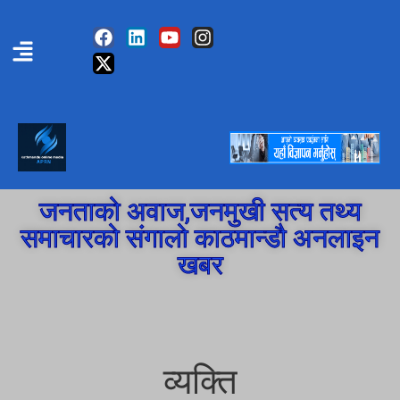
जनताको अवाज,जनमुखी सत्य तथ्य
समाचारको संगालो काठमान्डौ अनलाइन
खबर
व्यक्ति