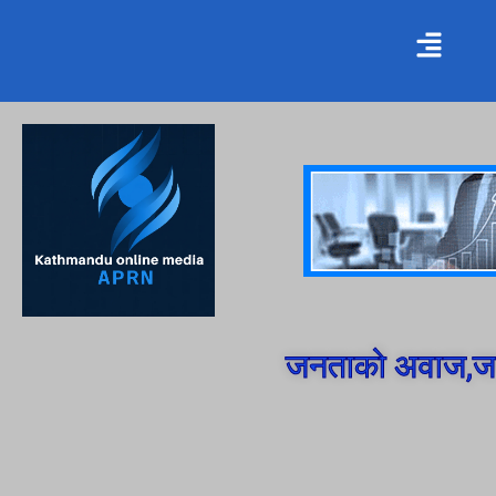
जनताको अवाज,जन