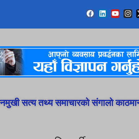
मुखी सत्य तथ्य समाचारको संगालो काठमा