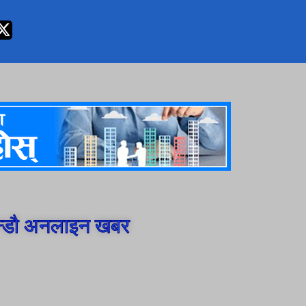
न्डौ अनलाइन खबर