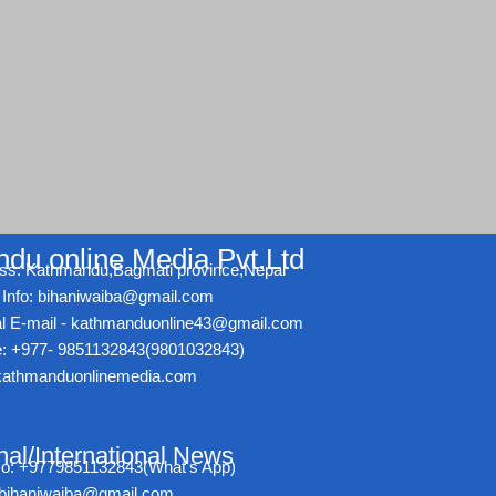
du online Media Pvt.Ltd
ss: Kathmandu,Bagmati province,Nepal
Info: bihaniwaiba@gmail.com
ial E-mail - kathmanduonline43@gmail.com
: +977- 9851132843(9801032843)
athmanduonlinemedia.com
nal/International News
No: +9779851132843(What's App)
- bihaniwaiba@gmail.com