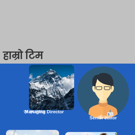
हाम्रो टिम
एम एम तामाङ
Managing Director
डी.एम
Senior editor