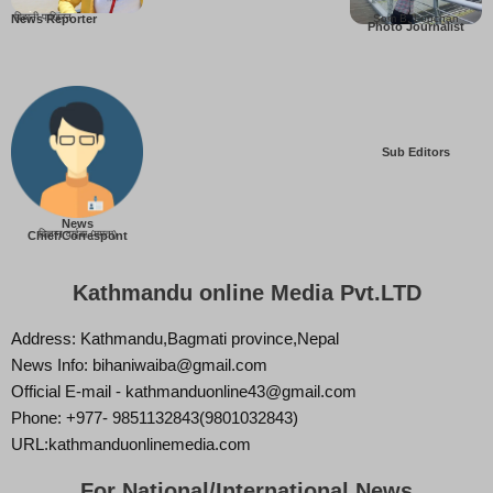
बिहानी पाख्रिन
Som B. Lopchan
News Reporter
Photo Journalist
Sub Editors
News
बिज्ञान वाईबा (ममता)
Chief/Correspont
Kathmandu online Media Pvt.LTD
Address: Kathmandu,Bagmati province,Nepal
News Info: bihaniwaiba@gmail.com
Official E-mail - kathmanduonline43@gmail.com
Phone: +977- 9851132843(9801032843)
URL:kathmanduonlinemedia.com
For National/International News