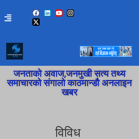
जनताको अवाज,जनमुखी सत्य तथ्य
समाचारको संगालो काठमान्डौ अनलाइन
खबर
विविध