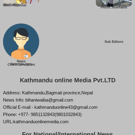
बिहानी पाख्रिन
Som B. Lopchan
News Reporter
Photo Journalist
Sub Editors
News
बिज्ञान वाईबा (ममता)
Chief/Correspont
Kathmandu online Media Pvt.LTD
Address: Kathmandu,Bagmati province,Nepal
News Info: bihaniwaiba@gmail.com
Official E-mail - kathmanduonline43@gmail.com
Phone: +977- 9851132843(9801032843)
URL:kathmanduonlinemedia.com
For National/International News