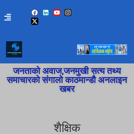
जनताको अवाज,जनमुखी सत्य तथ्य
समाचारको संगालो काठमान्डौ अनलाइन
खबर
शैक्षिक