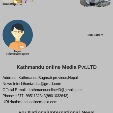
बिहानी पाख्रिन
Som B. Lopchan
News Reporter
Photo Journalist
Sub Editors
News
बिज्ञान वाईबा (ममता)
Chief/Correspont
Kathmandu online Media Pvt.LTD
Address: Kathmandu,Bagmati province,Nepal
News Info: bihaniwaiba@gmail.com
Official E-mail - kathmanduonline43@gmail.com
Phone: +977- 9851132843(9801032843)
URL:kathmanduonlinemedia.com
For National/International News