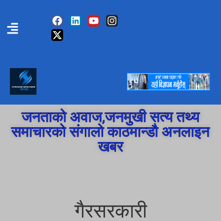
जनताको अवाज,जनमुखी सत्य तथ्य
समाचारको संगालो काठमान्डौ अनलाइन
खबर
गैरसरकारी