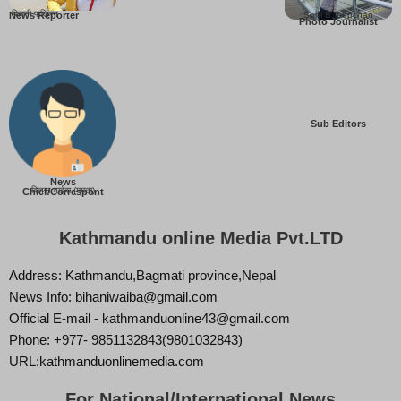
बिहानी पाख्रिन
Som B. Lopchan
News Reporter
Photo Journalist
Sub Editors
News
बिज्ञान वाईबा (ममता)
Chief/Correspont
Kathmandu online Media Pvt.LTD
Address: Kathmandu,Bagmati province,Nepal
News Info: bihaniwaiba@gmail.com
Official E-mail - kathmanduonline43@gmail.com
Phone: +977- 9851132843(9801032843)
URL:kathmanduonlinemedia.com
For National/International News