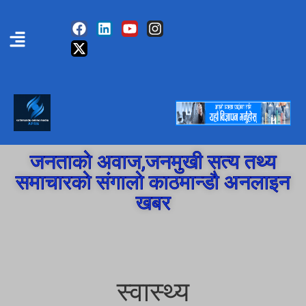
जनताको अवाज,जनमुखी सत्य तथ्य
समाचारको संगालो काठमान्डौ अनलाइन
खबर
स्वास्थ्य