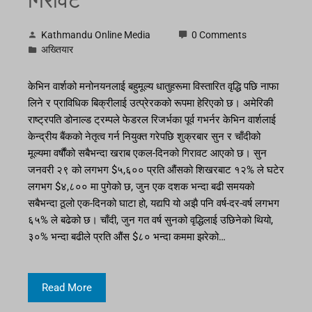
गिरावट
Kathmandu Online Media
0 Comments
अख्तियार
केभिन वार्शको मनोनयनलाई बहुमूल्य धातुहरूमा विस्तारित वृद्धि पछि नाफा
लिने र प्राविधिक बिक्रीलाई उत्प्रेरकको रूपमा हेरिएको छ। अमेरिकी
राष्ट्रपति डोनाल्ड ट्रम्पले फेडरल रिजर्भका पूर्व गभर्नर केभिन वार्शलाई
केन्द्रीय बैंकको नेतृत्व गर्न नियुक्त गरेपछि शुक्रबार सुन र चाँदीको
मूल्यमा वर्षौंको सबैभन्दा खराब एकल-दिनको गिरावट आएको छ। सुन
जनवरी २९ को लगभग $५,६०० प्रति औंसको शिखरबाट १२% ले घटेर
लगभग $४,८०० मा पुगेको छ, जुन एक दशक भन्दा बढी समयको
सबैभन्दा ठूलो एक-दिनको घाटा हो, यद्यपि यो अझै पनि वर्ष-दर-वर्ष लगभग
६५% ले बढेको छ। चाँदी, जुन गत वर्ष सुनको वृद्धिलाई उछिनेको थियो,
३०% भन्दा बढीले प्रति औंस $८० भन्दा कममा झरेको…
Read More