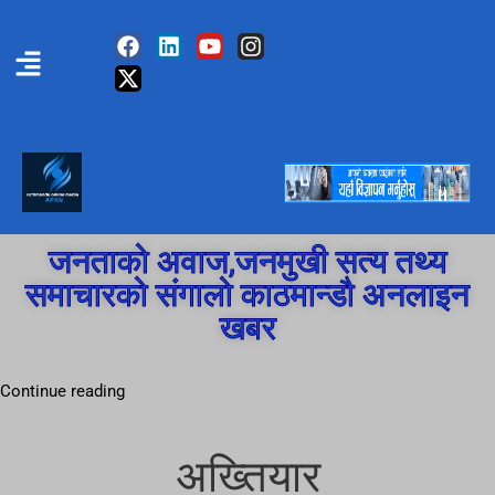
जनताको अवाज,जनमुखी सत्य तथ्य
समाचारको संगालो काठमान्डौ अनलाइन
खबर
Continue reading
अख्तियार