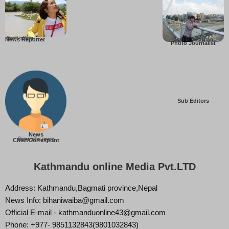
बिहानी पाख्रिन
Som B. Lopchan
News Reporter
Photo Journalist
Sub Editors
News
बिज्ञान वाईबा (ममता)
Chief/Correspont
Kathmandu online Media Pvt.LTD
Address: Kathmandu,Bagmati province,Nepal
News Info: bihaniwaiba@gmail.com
Official E-mail - kathmanduonline43@gmail.com
Phone: +977- 9851132843(9801032843)