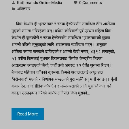
Kathmandu Online Media
0 Comments
अख्तियार
किम केओन-ही भ्रष्टाचार र स्टक हेरफेरसँग सम्बन्धित तीन आरोपमा
मुद्दाको सामना गरिरहेका छन्।दक्षिण कोरियाली पूर्व प्रथम महिला किम
केओन-ही घूसखोरी र स्टक हेरफेरसँग सम्बन्धित भ्रष्टाचारको मुद्दामा
आफ्नो पहिलो सुनुवाइको लागि अदालतमा उपस्थित भइन्। अनुहार
आंशिक रूपमा मास्कले ढाकिएको र आफ्नो कैदी नम्बर, ४३९८ लगाएको,
५३ वर्षीया किमलाई बुधबार हिरासतबाट सियोल केन्द्रीय जिल्ला
अदालतमा ल्याइएको थियो, जहाँ उनी अगस्ट १२ देखि थुनामा थिइन्।
बेन्चबाट पहिचान जाँचको क्रममा, किमले अदालतलाई आफू हाल
"बेरोजगार" भएको र निर्णायक मण्डलको मुद्दा चाहँदैनन् भनी बताइन्। पूँजी
बजार ऐन, राजनीतिक कोष ऐन र मध्यस्थताको लागि घुस स्वीकार गर्ने
कानून उल्लङ्घन गरेको आरोप लागेपछि किम मुद्दाको…
Read More