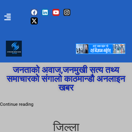
जनताको अवाज,जनमुखी सत्य तथ्य
समाचारको संगालो काठमान्डौ अनलाइन
खबर
Continue reading
जिल्ला