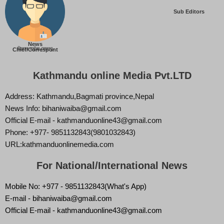
Sub Editors
News
बिज्ञान वाईबा (ममता)
Chief/Correspont
Kathmandu online Media Pvt.LTD
Address: Kathmandu,Bagmati province,Nepal
News Info: bihaniwaiba@gmail.com
Official E-mail - kathmanduonline43@gmail.com
Phone: +977- 9851132843(9801032843)
URL:kathmanduonlinemedia.com
For National/International News
Mobile No: +977 - 9851132843(What's App)
E-mail - bihaniwaiba@gmail.com
Official E-mail - kathmanduonline43@gmail.com