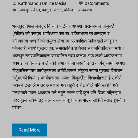
Kathmandu Online Media
0 Comments
उच्च पुनरावेदन
,
कानुन
,
जिल्ला
,
वकिल – अधिवक्ता
भक्तपुर नेपाल मजदुर किसान पार्टीका अध्यक्ष नारायणमान बिजुक्छेँ
(रोहित) को प्रमुख आतिथ्यमा प्रा.डा. रजितभक्त प्रधानाङ्ग र
सोमकान्ता भण्डारीको संयुक्त लेखनमा प्रकाशित ‘फौजदारी कानुन र
फौजदारी न्याय’ पुस्तक एक समारोहबिच शनिबार सार्वजनिकीकरण भयो ।
भक्तपुर नगरपालिकाद्वारा सञ्चालित ख्वप कलेज अफ लको आयोजनामा
ख्वप इन्जिनियरिङ कलेजको सभा कक्षमा भएको उक्त कार्यक्रममा अध्यक्ष
बिजुक्छेँलगायत कार्यक्रमका अतिथिहरूले संयुक्त रूपमा पुस्तक विमोचन
गर्नुभएको थियो । कार्यक्रममा अध्यक्ष बिजुक्छेँले विद्यार्थीहरूलाई उत्तीर्ण
गराउने ढङ्गले मात्र अध्यापन गर्न नहुने र विद्यार्थीले पनि उत्तीर्ण गर्ने
मनसायले मात्र अध्ययन गर्न नहुने स्पष्ट पार्दै कुनै पनि विषय गहिराइमा
गएर बुझ्न सकेमात्र सत्य र यथार्थ कुरा थाहा पाउन सकिने बताउनुभयो ।
परीक्षा…
Read More