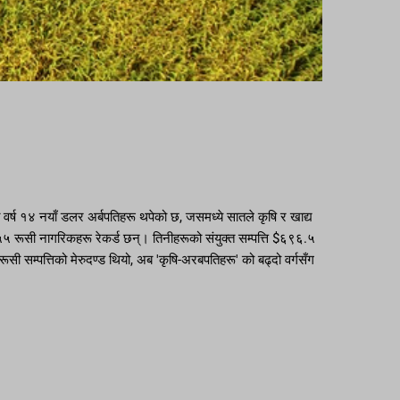
वर्ष १४ नयाँ डलर अर्बपतिहरू थपेको छ, जसमध्ये सातले कृषि र खाद्य
१५५ रूसी नागरिकहरू रेकर्ड छन्। तिनीहरूको संयुक्त सम्पत्ति $६९६.५
ी सम्पत्तिको मेरुदण्ड थियो, अब 'कृषि-अरबपतिहरू' को बढ्दो वर्गसँग