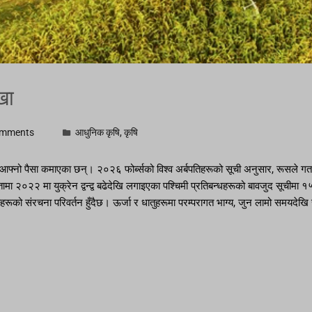
खा
omments
आधुनिक कृषि
,
कृषि
 आफ्नो पैसा कमाएका छन्। २०२६ फोर्ब्सको विश्व अर्बपतिहरूको सूची अनुसार, रूसले गत 
मा २०२२ मा युक्रेन द्वन्द्व बढेदेखि लगाइएका पश्चिमी प्रतिबन्धहरूको बावजुद सूचीमा 
को संरचना परिवर्तन हुँदैछ। ऊर्जा र धातुहरूमा परम्परागत भाग्य, जुन लामो समयदेखि रूस