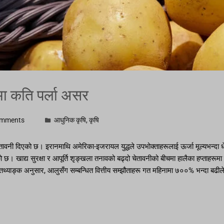
वमा कति पर्ला असर
omments
आधुनिक कृषि
,
कृषि
 चेतावनी दिएको छ। इरानमाथि अमेरिका-इजरायल युद्धले उपभोक्ताहरूलाई ऊर्जा मूल्यभन्
को छ। खाद्य सुरक्षा र आपूर्ति शृङ्खला तनावको बढ्दो चेतावनीको बीचमा हालैका हप्ताहरूमा
याङ्क अनुसार, आलुसँग सम्बन्धित वित्तीय सम्झौताहरू गत महिनामा ७००% भन्दा बढीले ब