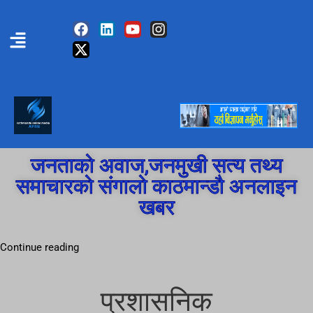
जनताको अवाज,जनमुखी सत्य तथ्य
समाचारको संगालो काठमान्डौ अनलाइन
खबर
Continue reading
प्रशासनिक