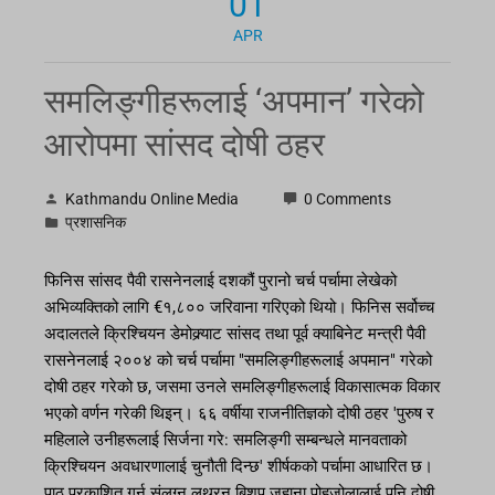
01
APR
समलिङ्गीहरूलाई ‘अपमान’ गरेको
आरोपमा सांसद दोषी ठहर
Kathmandu Online Media
0 Comments
प्रशासनिक
फिनिस सांसद पैवी रासनेनलाई दशकौं पुरानो चर्च पर्चामा लेखेको
अभिव्यक्तिको लागि €१,८०० जरिवाना गरिएको थियो। फिनिस सर्वोच्च
अदालतले क्रिश्चियन डेमोक्र्याट सांसद तथा पूर्व क्याबिनेट मन्त्री पैवी
रासनेनलाई २००४ को चर्च पर्चामा "समलिङ्गीहरूलाई अपमान" गरेको
दोषी ठहर गरेको छ, जसमा उनले समलिङ्गीहरूलाई विकासात्मक विकार
भएको वर्णन गरेकी थिइन्। ६६ वर्षीया राजनीतिज्ञको दोषी ठहर 'पुरुष र
महिलाले उनीहरूलाई सिर्जना गरे: समलिङ्गी सम्बन्धले मानवताको
क्रिश्चियन अवधारणालाई चुनौती दिन्छ' शीर्षकको पर्चामा आधारित छ।
पाठ प्रकाशित गर्न संलग्न लुथरन बिशप जुहाना पोहजोलालाई पनि दोषी