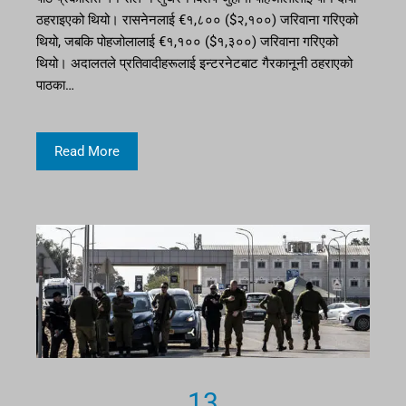
ठहराइएको थियो। रासनेनलाई €१,८०० ($२,१००) जरिवाना गरिएको
थियो, जबकि पोहजोलालाई €१,१०० ($१,३००) जरिवाना गरिएको
थियो। अदालतले प्रतिवादीहरूलाई इन्टरनेटबाट गैरकानूनी ठहराएको
पाठका…
Read More
13