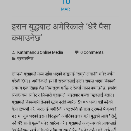
10
MAR
इरान युद्धबाट अमेरिकाले ‘धेरै पैसा
कमाउनेछ’
Kathmandu Online Media
0 Comments
प्रशासनिक
लिन्डसे ग्राहमले मध्य पूर्वमा भएको द्वन्द्वलाई "राम्रो लगानी" भनेर वर्णन
गरेकी छिन्। अमेरिकाले इरानी सरकारलाई ढाल्न सफल भएमा विश्वको
लगभग एक तिहाइ तेल नियन्त्रण गर्नेछ र रेकर्ड नाफा कमाउनेछ, हकीश
रिपब्लिकन सिनेटर लिन्डसे ग्राहमले आइतबार फक्स न्यूजलाई बताए।
ग्राहमले विश्वव्यापी तेलको मूल्य प्रति ब्यारेल $१०० भन्दा बढी बढेको
बेला टिप्पणी गरे, जसलाई अमेरिकी राष्ट्रपति डोनाल्ड ट्रम्पले फेब्रुअरी
२८ मा सुरु भएको इरान विरुद्धको अमेरिका-इजरायली युद्धको लागि "तिर्नु
पर्ने धेरै सानो मूल्य" भनेर खारेज गरे। ग्राहमले आक्रमणको लागतलाई
"अहिलेसम्म खर्च गरिएको सबैभन्दा राम्रो पैसा" भनेर वर्णन गरे, तर्क गर्दै