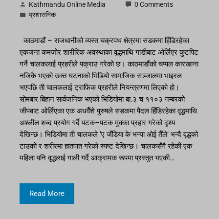
Kathmandu Online Media
0 Comments
प्रशासनिक
काठमाडौं – राजधानीको व्यस्त चक्रपथ क्षेत्रमा सडकमा हिँडिरहेका
एकजना कमजोर शारीरिक अवस्थाका वृद्धमाथि गाडीबाट ओर्लिएर कुटपिट
गर्ने चालकलाई प्रहरीले पक्राउ गरेको छ। काठमाडौंको चप्पल कारखाना
नजिकै भएको उक्त घटनाको भिडियो सामाजिक सञ्जालमा भाइरल
भएपछि ती चालकलाई ट्राफिक प्रहरीले नियन्त्रणमा लिएको हो।
सोमबार बिहान सार्वजनिक भएको भिडियोमा बा.३ च ११०३ नम्बरको
जीपबाट ओर्लिएका एक अधवैँशे पुरुषले सडकमा पैदल हिँडिरहेका वृद्धमाथि
अश्लील शब्द प्रयोग गर्दै पटक–पटक मुक्का प्रहार गरेको दृश्य
देखिन्छ। भिडियोमा ती चालकले ‘ए जँडिया के भन्या ओई तैँले’ भन्दै वृद्धको
टाउको र शरीरमा हातपात गरेको स्पष्ट देखिन्छ। चालकसँगै रहेकी एक
महिला पनि वृद्धलाई गाली गर्दै आक्रामक रूपमा प्रस्तुत भएकी…
Read More