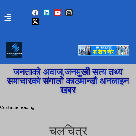
जनताको अवाज,जनमुखी सत्य तथ्य
समाचारको संगालो काठमान्डौ अनलाइन
खबर
Continue reading
चलचित्र