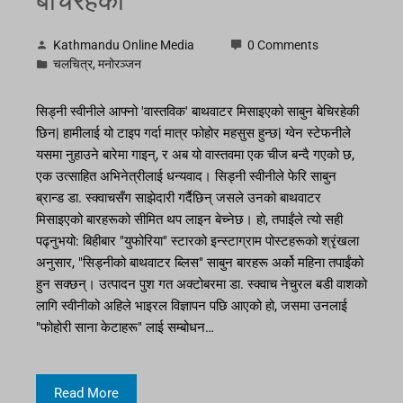
बेचिरहेकी
Kathmandu Online Media
0 Comments
चलचित्र
,
मनोरञ्जन
सिड्नी स्वीनीले आफ्नो 'वास्तविक' बाथवाटर मिसाइएको साबुन बेचिरहेकी
छिन| हामीलाई यो टाइप गर्दा मात्र फोहोर महसुस हुन्छ| ग्वेन स्टेफनीले
यसमा नुहाउने बारेमा गाइन्, र अब यो वास्तवमा एक चीज बन्दै गएको छ,
एक उत्साहित अभिनेत्रीलाई धन्यवाद। सिड्नी स्वीनीले फेरि साबुन
ब्रान्ड डा. स्क्वाचसँग साझेदारी गर्दैछिन् जसले उनको बाथवाटर
मिसाइएको बारहरूको सीमित थप लाइन बेच्नेछ। हो, तपाईंले त्यो सही
पढ्नुभयो: बिहीबार "युफोरिया" स्टारको इन्स्टाग्राम पोस्टहरूको श्रृंखला
अनुसार, "सिड्नीको बाथवाटर ब्लिस" साबुन बारहरू अर्को महिना तपाईंको
हुन सक्छन्। उत्पादन पुश गत अक्टोबरमा डा. स्क्वाच नेचुरल बडी वाशको
लागि स्वीनीको अहिले भाइरल विज्ञापन पछि आएको हो, जसमा उनलाई
"फोहोरी साना केटाहरू" लाई सम्बोधन…
Read More