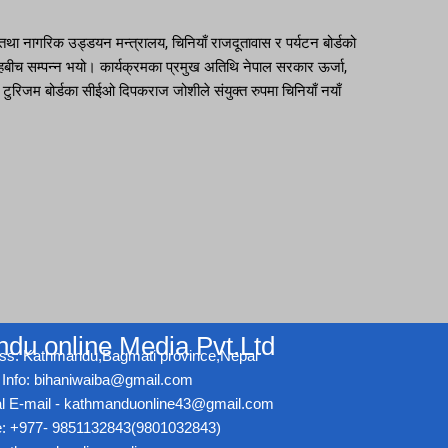
था नागरिक उड्डयन मन्त्रालय, चिनियाँ राजदूतावास र पर्यटन बोर्डको
रोहबीच सम्पन्न भयो। कार्यक्रमका प्रमुख अतिथि नेपाल सरकार ऊर्जा,
ुरिजम बोर्डका सीईओ दिपकराज जोशीले संयुक्त रुपमा चिनियाँ नयाँ
du online Media Pvt.Ltd
ss: Kathmandu,Bagmati province,Nepal
Info: bihaniwaiba@gmail.com
ial E-mail - kathmanduonline43@gmail.com
: +977- 9851132843(9801032843)