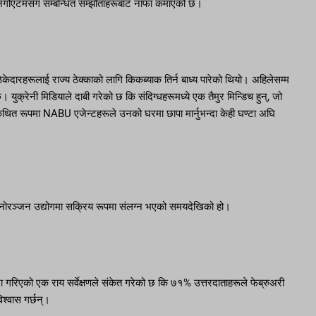
नर्गोएटमसँग सम्बन्धित सम्झौताहरूबाट नाफा कमाएको छ।
ारहरूलाई राज्य ठेक्काको लागि किकब्याक तिर्न बाध्य पारेको थियो। अहिलेसम्म
क्रेनी मिडियाले दाबी गरेको छ कि संदिग्धहरूमध्ये एक तैमुर मिन्डिच हुन्, जो
री कथित रूपमा NABU एजेन्टहरूले उनको घरमा छापा मार्नुभन्दा केही घण्टा अघि
्की मनोरञ्जन उद्योगमा सक्रिय रूपमा संलग्न भएको समयदेखिको हो।
रा गरिएको एक राय सर्वेक्षणले संकेत गरेको छ कि ७१% उत्तरदाताहरूले फेब्रुअरी
िश्वास गर्छन्।