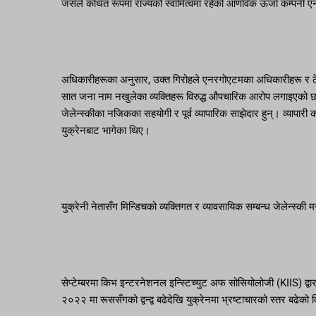
जसले कथित रूपमा राज्यको स्वामित्वमा रहेको आणविक ऊर्जा कम्पनी ए
अधिकारीहरूका अनुसार, उक्त गिरोहले एनरगोएटमका अधिकारीहरू र ठेकेद
सात जना नाम नखुलेका व्यक्तिहरू विरुद्ध औपचारिक आरोप लगाइएको छ। यु
जेलेन्स्कीका नजिकका सहयोगी र पूर्व व्यापारिक साझेदार हुन्। व्यापा
युक्रेनबाट भागेका थिए।
युक्रेनी नेतासँग मिन्डिचको व्यक्तिगत र व्यावसायिक सम्बन्ध जेलेन्स
सेप्टेम्बरमा किभ इन्टरनेशनल इन्स्टिच्युट अफ सोसियोलोजी (KIIS) द्वा
२०२२ मा रूससँगको द्वन्द्व बढेदेखि युक्रेनमा भ्रष्टाचारको स्तर बढेको व