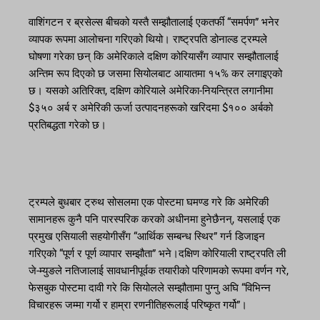
वाशिंगटन र ब्रसेल्स बीचको यस्तै सम्झौतालाई एकतर्फी “समर्पण” भनेर
व्यापक रूपमा आलोचना गरिएको थियो। राष्ट्रपति डोनाल्ड ट्रम्पले
घोषणा गरेका छन् कि अमेरिकाले दक्षिण कोरियासँग व्यापार सम्झौतालाई
अन्तिम रूप दिएको छ जसमा सियोलबाट आयातमा १५% कर लगाइएको
छ। यसको अतिरिक्त, दक्षिण कोरियाले अमेरिका-नियन्त्रित लगानीमा
$३५० अर्ब र अमेरिकी ऊर्जा उत्पादनहरूको खरिदमा $१०० अर्बको
प्रतिबद्धता गरेको छ।
ट्रम्पले बुधबार ट्रुथ सोसलमा एक पोस्टमा घमण्ड गरे कि अमेरिकी
सामानहरू कुनै पनि पारस्परिक करको अधीनमा हुनेछैनन्, यसलाई एक
प्रमुख एसियाली सहयोगीसँग “आर्थिक सम्बन्ध स्थिर” गर्न डिजाइन
गरिएको “पूर्ण र पूर्ण व्यापार सम्झौता” भने।दक्षिण कोरियाली राष्ट्रपति ली
जे-म्युङले नतिजालाई सावधानीपूर्वक तयारीको परिणामको रूपमा वर्णन गरे,
फेसबुक पोस्टमा दावी गरे कि सियोलले सम्झौतामा पुग्नु अघि “विभिन्न
विचारहरू जम्मा गर्यो र हाम्रा रणनीतिहरूलाई परिष्कृत गर्यो”।