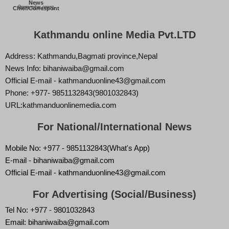
News
बिज्ञान वाईबा (ममता)
Chief/Correspont
Kathmandu online Media Pvt.LTD
Address: Kathmandu,Bagmati province,Nepal
News Info: bihaniwaiba@gmail.com
Official E-mail - kathmanduonline43@gmail.com
Phone: +977- 9851132843(9801032843)
URL:kathmanduonlinemedia.com
For National/International News
Mobile No: +977 - 9851132843(What's App)
E-mail - bihaniwaiba@gmail.com
Official E-mail - kathmanduonline43@gmail.com
For Advertising (Social/Business)
Tel No: +977 - 9801032843
Email: bihaniwaiba@gmail.com