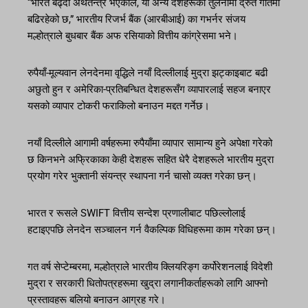
“भारत बढ्दो अर्थतन्त्र भएकोले, यो अन्य देशहरूको तुलनामा द्रुत गतिमा
बढिरहेको छ,” भारतीय रिजर्भ बैंक (आरबीआई) का गभर्नर संजय
मल्होत्राले बुधबार बैंक अफ रसियाको वित्तीय कांग्रेसमा भने।
रुपैयाँ-मूल्यवान लेनदेनमा वृद्धिले नयाँ दिल्लीलाई मुद्रा झट्काइबाट बढी
अछुतो हुन र अमेरिका-प्रतिबन्धित देशहरूसँग व्यापारलाई सहज बनाएर
यसको व्यापार टोकरी फराकिलो बनाउन मद्दत गर्नेछ।
नयाँ दिल्लीले आगामी वर्षहरूमा रुपैयाँमा व्यापार सामान्य हुने अपेक्षा गरेको
छ किनभने अफ्रिकाका केही देशहरू सहित धेरै देशहरूले भारतीय मुद्रा
प्रयोग गरेर भुक्तानी संयन्त्र स्थापना गर्न चासो व्यक्त गरेका छन्।
भारत र रूसले SWIFT वित्तीय सन्देश प्रणालीबाट पछिल्लोलाई
हटाइएपछि लेनदेन सञ्चालन गर्न वैकल्पिक विधिहरूमा काम गरेका छन्।
गत वर्ष सेप्टेम्बरमा, मल्होत्राले भारतीय क्लियरिङ्ग कर्पोरेशनलाई विदेशी
मुद्रा र सरकारी धितोपत्रहरूमा खुद्रा लगानीकर्ताहरूको लागि आफ्नो
प्रस्तावहरू बलियो बनाउन आग्रह गरे।