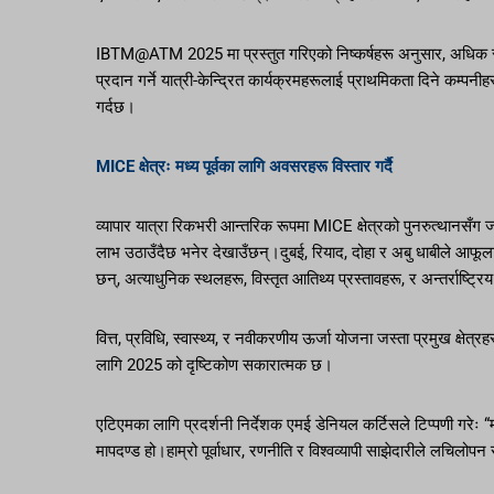
IBTM@ATM 2025 मा प्रस्तुत गरिएको निष्कर्षहरू अनुसार, अधिक स्वा
प्रदान गर्ने यात्री-केन्द्रित कार्यक्रमहरूलाई प्राथमिकता दिने कम्पनी
गर्दछ।
MICE क्षेत्रः मध्य पूर्वका लागि अवसरहरू विस्तार गर्दै
व्यापार यात्रा रिकभरी आन्तरिक रूपमा MICE क्षेत्रको पुनरुत्थानसँ
लाभ उठाउँदैछ भनेर देखाउँछन्।दुबई, रियाद, दोहा र अबु धाबीले आफूल
छन्, अत्याधुनिक स्थलहरू, विस्तृत आतिथ्य प्रस्तावहरू, र अन्तर्राष्ट्रि
वित्त, प्रविधि, स्वास्थ्य, र नवीकरणीय ऊर्जा योजना जस्ता प्रमुख क्षेत्
लागि 2025 को दृष्टिकोण सकारात्मक छ।
एटिएमका लागि प्रदर्शनी निर्देशक एमई डेनियल कर्टिसले टिप्पणी गरेः “म
मापदण्ड हो।हाम्रो पूर्वाधार, रणनीति र विश्वव्यापी साझेदारीले लचिलोप