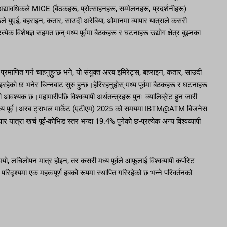
 अद्यावधिकले MICE (बैठकहरू, प्रोत्साहनहरू, सम्मेलनहरू, प्रदर्शनीहरू)
ले युएई, बहराइन, कतार, साउदी अरेबिया, ओमानमा व्यापार यात्राले कसरी
प्रत्येक विशेषज्ञ सहमत छन्-मध्य पूर्वमा बैठकहरू र घटनाहरू उद्योग क्षेत्र बुझ्नका
्रमाणित गर्न चाहनुहुन्छ भने, यो संयुक्त अरब इमिरेट्स, बहराइन, कतार, साउदी
ेको छ भनेर चिन्नबाट सुरु हुन्छ।हेरिरहनुहोस्-मध्य पूर्वमा बैठकहरू र घटनाहरू
ी आवश्यक छ।महामारीपछि विश्वव्यापी अर्थतन्त्रहरू पुनः क्यालिब्रेट हुन जारी
 छः मध्य पूर्व।अरब ट्राभल मार्केट (एटीएम) 2025 को समयमा IBTM@ATM बिजनेस
पार यात्रा खर्च पूर्व-कोभिड स्तर भन्दा 19.4% पुगेको छ-प्रत्येक अन्य विश्वव्यापी
चिलोपन मात्र होइन, तर कसरी मध्य पूर्वले आफूलाई विश्वव्यापी कर्पोरेट
परिदृश्यमा एक महत्वपूर्ण हबको रूपमा स्थापित गरिरहेको छ भन्ने परिवर्तनको