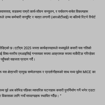
यत्तता, सडकमा राम्रो कार्य-जीवन सन्तुलन, र पर्यावरण-सचेत विकल्पहरू
हरूले उच्च कर्मचारी सन्तुष्टि र यात्रा लगानी (आरओटीआई) मा बलियो रिटर्न रिपोर्ट
ग जोडिएको छ।एटीएम 2025 जस्ता कार्यक्रमहरूले मध्यपूर्वले कसरी यस गतिको
ाई विश्व-स्तरीय एमआइसिई गन्तव्यका रूपमा आक्रामक रूपमा मार्केटिङ गरिरहेका
य पहुँचको सहजता प्रदान गर्दै।
रहरू यस क्षेत्रभरि प्रमुख सम्मेलनहरू र प्रदर्शनीहरूको साथ मध्य पूर्वमा MICE का
ध्य पूर्व अब कोभिड पछिका व्यापारिक घटनाहरू कसरी पुनर्निर्माण गर्ने भनेर एउटा
न र विकासका लागि नयाँ मापदण्डहरू स्थापित गर्दैछ। ”