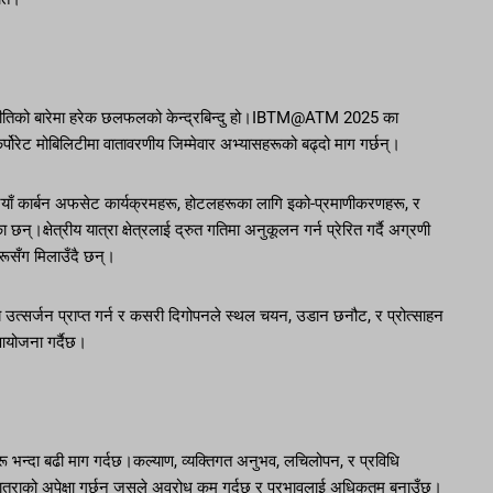
 रणनीतिको बारेमा हरेक छलफलको केन्द्रबिन्दु हो।IBTM@ATM 2025 का
र्पोरेट मोबिलिटीमा वातावरणीय जिम्मेवार अभ्यासहरूको बढ्दो माग गर्छन्।
 नयाँ कार्बन अफसेट कार्यक्रमहरू, होटलहरूका लागि इको-प्रमाणीकरणहरू, र
।क्षेत्रीय यात्रा क्षेत्रलाई द्रुत गतिमा अनुकूलन गर्न प्रेरित गर्दै अग्रणी
हरूसँग मिलाउँदै छन्।
ून्य उत्सर्जन प्राप्त गर्न र कसरी दिगोपनले स्थल चयन, उडान छनौट, र प्रोत्साहन
 आयोजना गर्दैछ।
ू भन्दा बढी माग गर्दछ।कल्याण, व्यक्तिगत अनुभव, लचिलोपन, र प्रविधि
त यात्राको अपेक्षा गर्छन् जसले अवरोध कम गर्दछ र प्रभावलाई अधिकतम बनाउँछ।