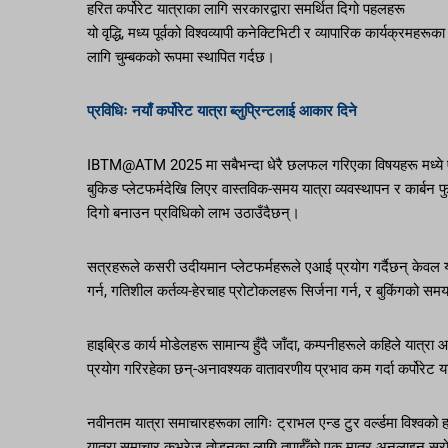
हरित कर्पोरेट यात्राका लागि सरकारद्वारा समर्थित दिगो पहलहरू
यो वृद्धि, मध्य पूर्वको विश्वव्यापी कनेक्टिभिटी र व्यापारिक कार्यक्रमहरू
लागि चुम्बकको रूपमा स्थापित गर्दछ।
प्रविधिः नयाँ कर्पोरेट यात्रा ब्लुप्रिन्टलाई आकार दिने
IBTM@ATM 2025 मा सबैभन्दा धेरै छलफल गरिएका विषयहरू मध्ये एक भ
बुकिङ प्लेटफर्मदेखि लिएर वास्तविक-समय यात्रा व्यवस्थापन र कार्बन 
दिगो बनाउन प्रविधिको लाभ उठाउँदैछन्।
सत्रहरूले कसरी उदीयमान प्लेटफर्महरूले एआई प्रयोग गर्दैछन् केवल 
गर्न, गतिशील कर्तव्य-हेरचाह प्रोटोकलहरू सिर्जना गर्न, र बुकिंगको स
हाइब्रिड कार्य मोडेलहरू सामान्य हुँदै जाँदा, कम्पनीहरूले कहिले यात्रा
प्रयोग गरिरहेका छन्-अनावश्यक वातावरणीय प्रभाव कम गर्दा कर्पोरेट यात
नवीनतम यात्रा समाचारहरूका लागिः ट्राभल एन्ड टुर वर्ल्डमा विश्वको हर
यात्रा समाचार कभरेज तोड्नका लागि तपाईँको एक मात्र अनलाइन स्