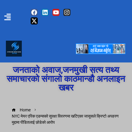
जनताको अवाज,जनमुखी सत्य तथ्य
समाचारको संगालो काठमान्डौ अनलाइन
खबर
Home
NYC मेयर एरिक एडम्सको सुरक्षा विवरणमा खटिएका जासूसले क्रिप्टो अपहरण
मुद्दामा पीडितलाई छोडेको आरोप