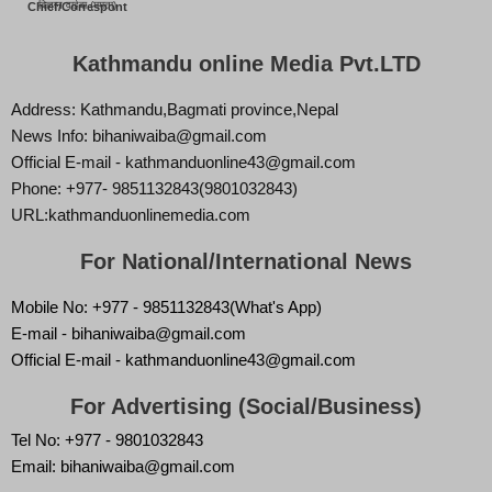
बिज्ञान वाईबा (ममता)
Chief/Correspont
Kathmandu online Media Pvt.LTD
Address: Kathmandu,Bagmati province,Nepal
News Info: bihaniwaiba@gmail.com
Official E-mail - kathmanduonline43@gmail.com
Phone: +977- 9851132843(9801032843)
URL:kathmanduonlinemedia.com
For National/International News
Mobile No: +977 - 9851132843(What's App)
E-mail - bihaniwaiba@gmail.com
Official E-mail - kathmanduonline43@gmail.com
For Advertising (Social/Business)
Tel No: +977 - 9801032843
Email: bihaniwaiba@gmail.com