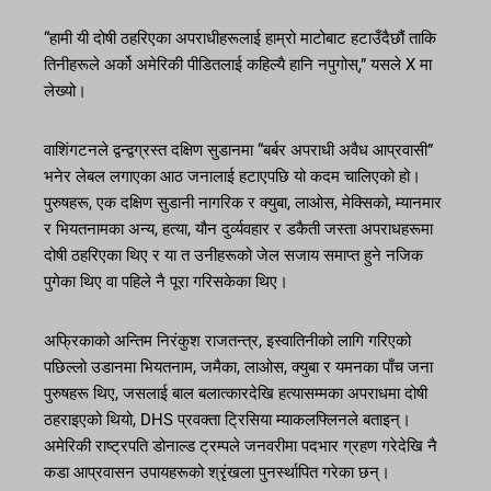
“हामी यी दोषी ठहरिएका अपराधीहरूलाई हाम्रो माटोबाट हटाउँदैछौं ताकि
तिनीहरूले अर्को अमेरिकी पीडितलाई कहिल्यै हानि नपुगोस्,” यसले X मा
लेख्यो।
वाशिंगटनले द्वन्द्वग्रस्त दक्षिण सुडानमा “बर्बर अपराधी अवैध आप्रवासी”
भनेर लेबल लगाएका आठ जनालाई हटाएपछि यो कदम चालिएको हो।
पुरुषहरू, एक दक्षिण सुडानी नागरिक र क्युबा, लाओस, मेक्सिको, म्यानमार
र भियतनामका अन्य, हत्या, यौन दुर्व्यवहार र डकैती जस्ता अपराधहरूमा
दोषी ठहरिएका थिए र या त उनीहरूको जेल सजाय समाप्त हुने नजिक
पुगेका थिए वा पहिले नै पूरा गरिसकेका थिए।
अफ्रिकाको अन्तिम निरंकुश राजतन्त्र, इस्वातिनीको लागि गरिएको
पछिल्लो उडानमा भियतनाम, जमैका, लाओस, क्युबा र यमनका पाँच जना
पुरुषहरू थिए, जसलाई बाल बलात्कारदेखि हत्यासम्मका अपराधमा दोषी
ठहराइएको थियो, DHS प्रवक्ता ट्रिसिया म्याकलफ्लिनले बताइन्।
अमेरिकी राष्ट्रपति डोनाल्ड ट्रम्पले जनवरीमा पदभार ग्रहण गरेदेखि नै
कडा आप्रवासन उपायहरूको श्रृंखला पुनर्स्थापित गरेका छन्।