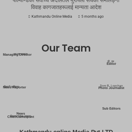
पोल्याण्डको सर्वोच्च अदालतले युरोपेली संघको समलिङ्गी
विवाह कागजातहरूलाई मान्यता आदेश
Kathmandu Online Media
5 months ago
Our Team
एम एम तामाङ
Managing Director
डी. एम .
Editor
Som B. Lopchan
बिहानी पाख्रिन
News Reporter
Photo Journalist
Sub Editors
News
बिज्ञान वाईबा (ममता)
Chief/Correspont