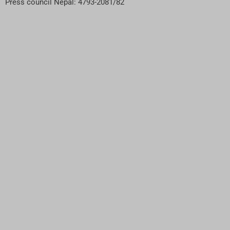
Press council Nepal: 4793-2081/82