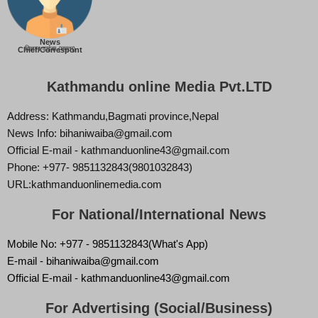
News
बिज्ञान वाईबा (ममता)
Chief/Correspont
Kathmandu online Media Pvt.LTD
Address: Kathmandu,Bagmati province,Nepal
News Info: bihaniwaiba@gmail.com
Official E-mail - kathmanduonline43@gmail.com
Phone: +977- 9851132843(9801032843)
URL:kathmanduonlinemedia.com
For National/International News
Mobile No: +977 - 9851132843(What's App)
E-mail - bihaniwaiba@gmail.com
Official E-mail - kathmanduonline43@gmail.com
For Advertising (Social/Business)