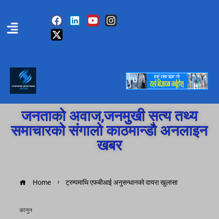
जनताको अवाज,जनमुखी सत्य तथ्य
समाचारको संगालो काठमान्डौ अनलाइन
खबर
Home
ट्रम्पमाथि एफबीआई अनुसन्धानको दायरा खुलासा
कानुन