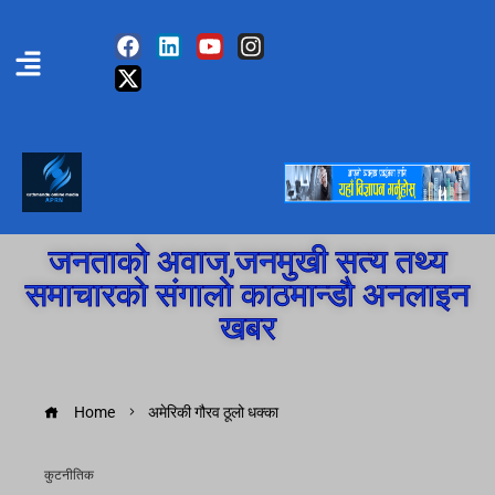
जनताको अवाज,जनमुखी सत्य तथ्य
समाचारको संगालो काठमान्डौ अनलाइन
खबर
Home
अमेरिकी गौरव ठूलो धक्का
कुटनीतिक