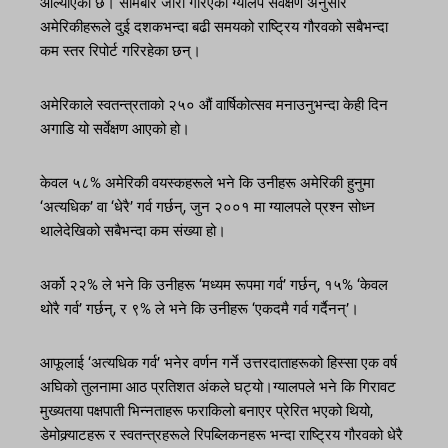
औंल्याएको छ। सोमबार जारी गरिएको ग्यालप सर्वेक्षण अनुसार
अमेरिकीहरूले दुई दशकभन्दा बढी समयको राष्ट्रिय गौरवको सबैभन्दा
कम स्तर रिपोर्ट गरिरहेका छन्।
अमेरिकाले स्वतन्त्रताको २५० औं वार्षिकोत्सव मनाउनुभन्दा केही दिन
अगाडि यो सर्वेक्षण आएको हो।
केवल ५८% अमेरिकी वयस्कहरूले भने कि उनीहरू अमेरिकी हुनुमा
‘अत्यधिक’ वा ‘धेरै’ गर्व गर्छन्, जुन २००१ मा ग्यालपले प्रश्न सोध्न
थालेदेखिको सबैभन्दा कम संख्या हो।
अर्को २२% ले भने कि उनीहरू ‘मध्यम रूपमा गर्व’ गर्छन्, १५% ‘केवल
थोरै गर्व’ गर्छन्, र ९% ले भने कि उनीहरू ‘एकदमै गर्व गर्दैनन्’।
आफूलाई ‘अत्यधिक गर्व’ भनेर वर्णन गर्ने उत्तरदाताहरूको हिस्सा एक वर्ष
अघिको तुलनामा आठ प्रतिशत अंकले घट्यो।ग्यालपले भने कि गिरावट
मुख्यतया पक्षपाती भिन्नताहरू फराकिलो बनाएर प्रेरित भएको थियो,
डेमोक्र्याटहरू र स्वतन्त्रहरूले रिपब्लिकनहरू भन्दा राष्ट्रिय गौरवको धेरै