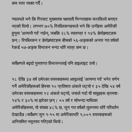
कम स्तर व्यक्त गर्दै।
ग्यालपले भने कि गिरावट मुख्यतया पक्षपाती भिन्नताहरू फराकिलो बनाएर
भएको थियो। लगभग ७०% रिपब्लिकनहरूले भने कि उनीहरू अमेरिकी
हुनुमा ‘अत्यन्तै गर्व’ गर्छन्, जबकि २८% स्वतन्त्र र १४% डेमोक्र्याटहरू
छन्। रिपब्लिकन र डेमोक्र्याटहरू बीचको ५६-अङ्कको अन्तर गत वर्षको
रेकर्ड ५७-अङ्क विभाजन भन्दा थोरै मात्र कम छ।
सर्वेक्षणले बढ्दो पुस्तागत विभाजनलाई पनि हाइलाइट गर्‍यो।
१८ देखि ३४ वर्ष उमेरका वयस्कहरूमा आफूलाई ‘अत्यन्त गर्व’ भनेर वर्णन
गर्ने अमेरिकीहरूको हिस्सा १० प्रतिशत अंकले घट्यो र ३५ देखि ५४ वर्ष
उमेरका वयस्कहरूमा १२ अंकले घट्यो, जसले गर्दा यी समूहहरू क्रमशः
१४% र ३०% मा झरेका छन्। ५५ वर्ष र सोभन्दा माथिका
अमेरिकीहरूमा, यो संख्या ४८% छ, जुन गत वर्षको तुलनामा थोरै परिवर्तन
देखाउँछ।सर्वेक्षण जुन १-१५ मा अमेरिकाभरि १,००१ वयस्कहरूको
अनियमित नमूनामा गरिएको थियो।