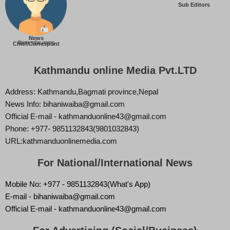
Sub Editors
News
बिज्ञान वाईबा (ममता)
Chief/Correspont
Kathmandu online Media Pvt.LTD
Address: Kathmandu,Bagmati province,Nepal
News Info: bihaniwaiba@gmail.com
Official E-mail - kathmanduonline43@gmail.com
Phone: +977- 9851132843(9801032843)
URL:kathmanduonlinemedia.com
For National/International News
Mobile No: +977 - 9851132843(What's App)
E-mail - bihaniwaiba@gmail.com
Official E-mail - kathmanduonline43@gmail.com