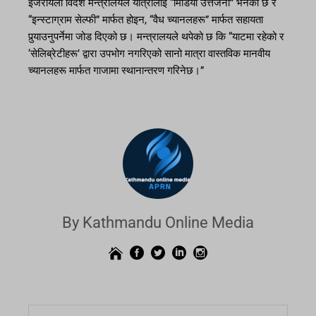
इजरायली विदेश मन्त्रालयले यात्रालाई “मिडिया उत्तेजना” भनेको छ र
“इन्स्टाग्राम सेल्फी” मार्फत होइन, “वैध च्यानलहरू” मार्फत सहायता
पुर्‍याउनुपर्नेमा जोड दिएको छ। मन्त्रालयले थपेको छ कि “याटमा रहेको र
‘सेलिब्रेटीहरू’ द्वारा उपभोग नगरिएको सानो मात्रा वास्तविक मानवीय
च्यानलहरू मार्फत गाजामा स्थानान्तरण गरिनेछ।”
By Kathmandu Online Media