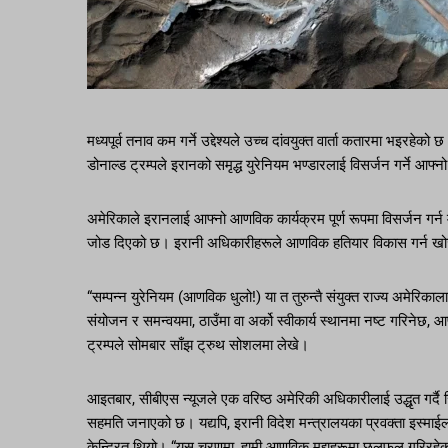
मध्यपूर्व तनाव कम गर्ने उद्देश्यले उच्च दांवयुक्त वार्ता कतारमा भइरहेको 
डोनाल्ड ट्रम्पले इरानको समृद्ध युरेनियम भण्डारलाई विसर्जन गर्ने आफ्न
अमेरिकाले इरानलाई आफ्नो आणविक कार्यक्रम पूर्ण रूपमा विसर्जन गर्न
जोड दिएको छ। इरानी अधिकारीहरूले आणविक हतियार विकास गर्न खोज्
“सम्पन्न युरेनियम (आणविक धुलो!) या त तुरुन्तै संयुक्त राज्य अमेरिक
संयोजन र समन्वयमा, ठाउँमा वा अर्को स्वीकार्य स्थानमा नष्ट गरिनेछ,
ट्रम्पले सोमबार साँझ ट्रुथ सोशलमा लेखे।
आइतबार, सीबीएस न्यूजले एक वरिष्ठ अमेरिकी अधिकारीलाई उद्धृत गर्दै रिप
सहमति जनाएको छ। यद्यपि, इरानी विदेश मन्त्रालयका प्रवक्ता इस्माईल बका
केन्द्रित थियो। “यस चरणमा, हामी आणविक मुद्दाहरूमा छलफल गरिरहेका