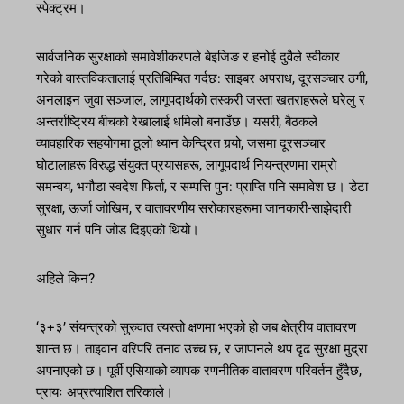
स्पेक्ट्रम।
सार्वजनिक सुरक्षाको समावेशीकरणले बेइजिङ र हनोई दुवैले स्वीकार
गरेको वास्तविकतालाई प्रतिबिम्बित गर्दछ: साइबर अपराध, दूरसञ्चार ठगी,
अनलाइन जुवा सञ्जाल, लागूपदार्थको तस्करी जस्ता खतराहरूले घरेलु र
अन्तर्राष्ट्रिय बीचको रेखालाई धमिलो बनाउँछ। यसरी, बैठकले
व्यावहारिक सहयोगमा ठूलो ध्यान केन्द्रित गर्‍यो, जसमा दूरसञ्चार
घोटालाहरू विरुद्ध संयुक्त प्रयासहरू, लागूपदार्थ नियन्त्रणमा राम्रो
समन्वय, भगौडा स्वदेश फिर्ता, र सम्पत्ति पुन: प्राप्ति पनि समावेश छ। डेटा
सुरक्षा, ऊर्जा जोखिम, र वातावरणीय सरोकारहरूमा जानकारी-साझेदारी
सुधार गर्न पनि जोड दिइएको थियो।
अहिले किन?
‘३+३’ संयन्त्रको सुरुवात त्यस्तो क्षणमा भएको हो जब क्षेत्रीय वातावरण
शान्त छ। ताइवान वरिपरि तनाव उच्च छ, र जापानले थप दृढ सुरक्षा मुद्रा
अपनाएको छ। पूर्वी एसियाको व्यापक रणनीतिक वातावरण परिवर्तन हुँदैछ,
प्रायः अप्रत्याशित तरिकाले।