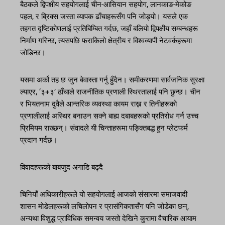
बैठकले द्विपक्षीय सहयोगलाई चीन-आसियान सहयोग, लानकाङ-मेकोङ
पहल, र ब्रिक्स जस्ता व्यापक ढाँचाहरूसँग पनि जोड्यो। यसले एक
तहगत दृष्टिकोणलाई प्रतिबिम्बित गर्दछ, जहाँ बलियो द्विपक्षीय सम्बन्धहरू
निर्माण गरिन्छ, त्यसपछि फराकिलो क्षेत्रीय र विश्वव्यापी नेटवर्कहरूमा
जोडिन्छ।
यसमा अर्को तह छ जुन बेवास्ता गर्नु हुँदैन। समीकरणमा सार्वजनिक सुरक्षा
ल्याएर, ‘३+३’ ढाँचाले राजनीतिक प्रणाली स्थिरतालाई पनि छुन्छ। चीन
र भियतनाम दुवैले आन्तरिक व्यवस्था कायम राख्न र तिनीहरूको
प्रणालीलाई अस्थिर बनाउन सक्ने बाह्य दबाबहरूको प्रतिरोध गर्न उच्च
प्रिमियम राख्छन्। संवादले यी चिन्ताहरूमा पङ्क्तिबद्ध हुन प्लेटफर्म
प्रदान गर्दछ।
विवादहरूको बाबजुद अगाडि बढ्दै
चिनियाँ अधिकारीहरूले यो सहयोगलाई आजको संसारमा समाजवादी
शासन मोडेलहरूको लचिलोपन र प्रासंगिकतासँग पनि जोडेका छन्,
अन्यथा विशुद्ध प्राविधिक समन्वय जस्तो देखिने कुरामा वैचारिक आयाम