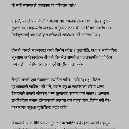
यो नयाँ संयन्त्रले वास्तवमा के परिवर्तन गर्छ?
पहिलो, यसले फराकिलो दायरामा समन्वयलाई संस्थागत गर्दछ। टुक्रा-
टुक्रा समस्याहरूसँग व्यवहार गर्नुको सट्टा, चीन र भियतनामसँग अब
तिनीहरूलाई थप एकीकृत तरिकाले सम्बोधन गर्ने प्लेटफर्म छ।
दोस्रो, यसले सञ्चारको बानी निर्माण गर्दछ। कूटनीति, रक्षा, र सार्वजनिक
सुरक्षामा अधिकारीहरू बीचको नियमित सम्पर्कले गलतफहमीको जोखिम
कम गर्छ – विशेष गरी तनावपूर्ण क्षेत्रीय वातावरणमा।
तेस्रो, यसले एक उदाहरण स्थापित गर्दछ। यदि ‘३+३’ मोडेल
प्रभावकारी साबित भयो भने, यसले सुरक्षा सहयोगको बारेमा अन्य
देशहरूले कसरी सोच्छन् भन्ने कुरालाई प्रभाव पार्न सक्छ। अन्यत्र
उभरिरहेका समान ढाँचाहरूको कल्पना गर्न गाह्रो छैन, विशेष गरी गैर-
परम्परागत सुरक्षा चुनौतीहरू बढ्दै जाँदा।
विश्वव्यापी राजनीति प्रायः गुट र टकरावतिर बढिरहेको जस्तो महसुस