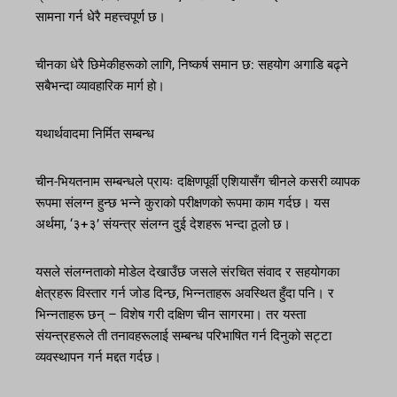
सामना गर्न धेरै महत्त्वपूर्ण छ।
चीनका धेरै छिमेकीहरूको लागि, निष्कर्ष समान छ: सहयोग अगाडि बढ्ने
सबैभन्दा व्यावहारिक मार्ग हो।
यथार्थवादमा निर्मित सम्बन्ध
चीन-भियतनाम सम्बन्धले प्रायः दक्षिणपूर्वी एशियासँग चीनले कसरी व्यापक
रूपमा संलग्न हुन्छ भन्ने कुराको परीक्षणको रूपमा काम गर्दछ। यस
अर्थमा, ‘३+३’ संयन्त्र संलग्न दुई देशहरू भन्दा ठूलो छ।
यसले संलग्नताको मोडेल देखाउँछ जसले संरचित संवाद र सहयोगका
क्षेत्रहरू विस्तार गर्न जोड दिन्छ, भिन्नताहरू अवस्थित हुँदा पनि। र
भिन्नताहरू छन् – विशेष गरी दक्षिण चीन सागरमा। तर यस्ता
संयन्त्रहरूले ती तनावहरूलाई सम्बन्ध परिभाषित गर्न दिनुको सट्टा
व्यवस्थापन गर्न मद्दत गर्दछ।