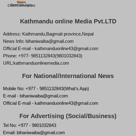
News
बिज्ञान वाईबा (ममता)
Chief/Correspont
Kathmandu online Media Pvt.LTD
Address: Kathmandu,Bagmati province,Nepal
News Info: bihaniwaiba@gmail.com
Official E-mail - kathmanduonline43@gmail.com
Phone: +977- 9851132843(9801032843)
URL:kathmanduonlinemedia.com
For National/International News
Mobile No: +977 - 9851132843(What's App)
E-mail - bihaniwaiba@gmail.com
Official E-mail - kathmanduonline43@gmail.com
For Advertising (Social/Business)
Tel No: +977 - 9801032843
Email: bihaniwaiba@gmail.com