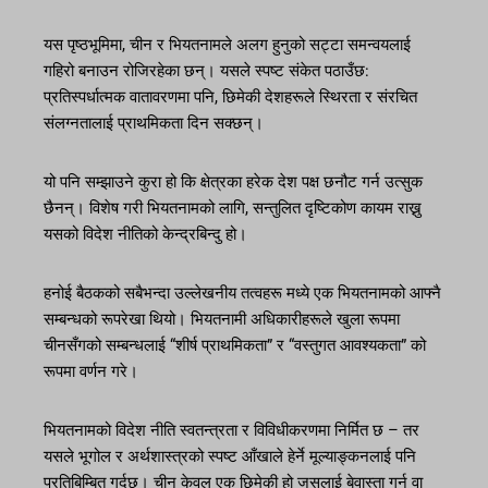
यस पृष्ठभूमिमा, चीन र भियतनामले अलग हुनुको सट्टा समन्वयलाई
गहिरो बनाउन रोजिरहेका छन्। यसले स्पष्ट संकेत पठाउँछ:
प्रतिस्पर्धात्मक वातावरणमा पनि, छिमेकी देशहरूले स्थिरता र संरचित
संलग्नतालाई प्राथमिकता दिन सक्छन्।
यो पनि सम्झाउने कुरा हो कि क्षेत्रका हरेक देश पक्ष छनौट गर्न उत्सुक
छैनन्। विशेष गरी भियतनामको लागि, सन्तुलित दृष्टिकोण कायम राख्नु
यसको विदेश नीतिको केन्द्रबिन्दु हो।
हनोई बैठकको सबैभन्दा उल्लेखनीय तत्वहरू मध्ये एक भियतनामको आफ्नै
सम्बन्धको रूपरेखा थियो। भियतनामी अधिकारीहरूले खुला रूपमा
चीनसँगको सम्बन्धलाई “शीर्ष प्राथमिकता” र “वस्तुगत आवश्यकता” को
रूपमा वर्णन गरे।
भियतनामको विदेश नीति स्वतन्त्रता र विविधीकरणमा निर्मित छ – तर
यसले भूगोल र अर्थशास्त्रको स्पष्ट आँखाले हेर्ने मूल्याङ्कनलाई पनि
प्रतिबिम्बित गर्दछ। चीन केवल एक छिमेकी हो जसलाई बेवास्ता गर्न वा