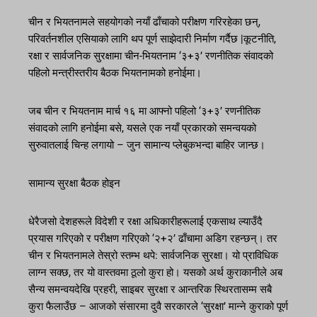
चीन र भियतनामले सहयोगको नयाँ ढाँचाको परीक्षण गरिरहेका छन्,
परिवर्तनशील एसियाको लागि थप पूर्ण साझेदारी निर्माण गर्दैछ |कूटनीति,
रक्षा र सार्वजनिक सुरक्षामा चीन-भियतनाम ‘३+३’ रणनीतिक संवादको
पहिलो मन्त्रीस्तरीय बैठक भियतनामको हनोईमा।
जब चीन र भियतनाम मार्च १६ मा आफ्नो पहिलो ‘३+३’ रणनीतिक
संवादको लागि हनोईमा बसे, यसले एक नयाँ प्रकारको समन्वयको
सुरुवातलाई चिन्ह लगायो – जुन सामान्य प्लेबुकभन्दा बाहिर जान्छ।
सामान्य सुरक्षा बैठक होइन
धेरैजसो देशहरूले विदेशी र रक्षा अधिकारीहरूलाई एकसाथ ल्याउँदै
प्रयास गरिएको र परीक्षण गरिएको ‘२+२’ ढाँचामा अडिग रहन्छन्। तर
चीन र भियतनामले तेस्रो स्तम्भ थपे: सार्वजनिक सुरक्षा। यो प्राविधिक
लाग्न सक्छ, तर यो वास्तवमा ठूलो कुरा हो। यसको अर्थ कुराकानीले अब
सैन्य समन्वयदेखि प्रहरी, साइबर सुरक्षा र आन्तरिक स्थिरतासम्म सबै
कुरा फैलाउँछ – आजको संसारमा दुवै सरकारले ‘सुरक्षा’ मान्ने कुराको पूर्ण