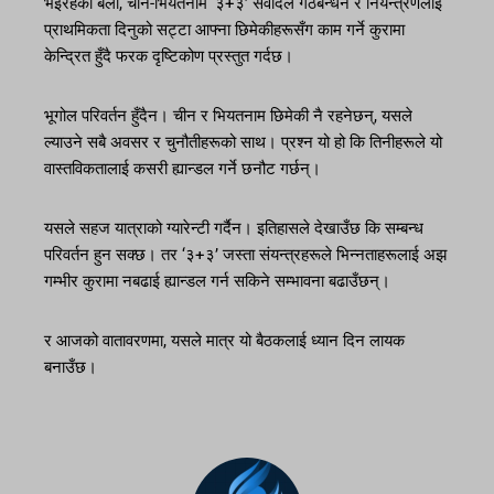
भइरहेको बेला, चीन-भियतनाम ‘३+३’ संवादले गठबन्धन र नियन्त्रणलाई
प्राथमिकता दिनुको सट्टा आफ्ना छिमेकीहरूसँग काम गर्ने कुरामा
केन्द्रित हुँदै फरक दृष्टिकोण प्रस्तुत गर्दछ।
भूगोल परिवर्तन हुँदैन। चीन र भियतनाम छिमेकी नै रहनेछन्, यसले
ल्याउने सबै अवसर र चुनौतीहरूको साथ। प्रश्न यो हो कि तिनीहरूले यो
वास्तविकतालाई कसरी ह्यान्डल गर्ने छनौट गर्छन्।
यसले सहज यात्राको ग्यारेन्टी गर्दैन। इतिहासले देखाउँछ कि सम्बन्ध
परिवर्तन हुन सक्छ। तर ‘३+३’ जस्ता संयन्त्रहरूले भिन्नताहरूलाई अझ
गम्भीर कुरामा नबढाई ह्यान्डल गर्न सकिने सम्भावना बढाउँछन्।
र आजको वातावरणमा, यसले मात्र यो बैठकलाई ध्यान दिन लायक
बनाउँछ।