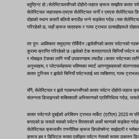
ब्लुप्रिन्ट हो।सेलेस्टियलसँगको दोहोरो-जहाज क्रूज सम्झौता कतार पर
सेलेस्टियल जहाजहरू-एमएस सेलेस्टियल जर्नी र एमएस सेलेस्टियल ड
दोहाको स्थान कसरी बलियो बनाउँछ भन्ने सङ्केत गर्दछ।यस सेलेस्टियल
गरिरहेको छ, जहाँ क्रूज यात्रुहरू र गल्फ ट्राभल उत्साहीहरूले दोहाल
तर पुनः आविष्कार समुद्रमा रोकिँदैन।ह्वावेसँगको कतार पर्यटनको गठबन्
कुरामा क्रान्ति गरिरहेको छ।ह्वावेको टेक शस्त्रागारले चिनियाँ पर्यटन
र मोबाइल टेकका लागि नयाँ उपकरणहरू ल्याउँछ।कतार पर्यटनका लागि, ह्
अनुभवहरू, र प्लेटफर्महरूमा भविष्यका स्मार्ट आगन्तुकहरूको संलग्नता
कतार टुरिजम र ह्वावेले चिनियाँ पर्यटनलाई थप व्यक्तिगत, गल्फ ट्रा
सँगै, सेलेस्टियल र ह्वावे गठबन्धनसँगको कतार पर्यटन दोहोरो-जहाज क्रूज
संलग्नता डिजाइनको शक्तिशाली अभिसरणको प्रतिनिधित्व गर्दछ, जसले पर
कतार पर्यटनले दुबईको अरेबियन ट्राभल मार्केट (एटीएम) 2025 मा प
बनाएको छ जसले यसको पर्यटन विस्तारको अर्को चरणको सङ्केत गर्दछ।मध
सेलेस्टियल क्रूजसँग रणनीतिक क्रूज डिप्लोयमेन्ट साझेदारी र ग्लोबल ट
क्रूज हब र डिजिटल रूपमा एकीकृत पर्यटन नेताको रूपमा उकास्न ड