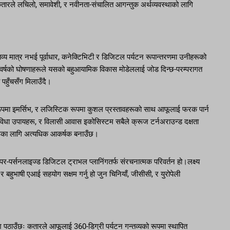
कतारले लचिलो, समावेशी, र नवीनता-संचालित आगन्तुक अर्थव्यवस्थाको लागि
्य मात्र नभई पूर्वाधार, कनेक्टिभिटी र डिजिटल पर्यटन रूपान्तरणमा उनीहरूको
यस वर्षको घोषणाहरूले यसको बहुआयामिक विकास मोडेललाई जोड दिन्छ-परम्परागत
ी पहुँचसँग मिलाउँदै।
ृतिक रूपमा इमर्सिभ, र लजिस्टिक रूपमा कुशल प्रस्तावहरूको साथ आफूलाई फरक पार्न
विधा उपायहरू, र विलासी आवास इकोसिस्टम सबैले क्रूज टर्नअराउन्ड दक्षता
टरहरूका लागि अत्यधिक आकर्षक बनाउँछ।
पर-पर्सनलाइज्ड डिजिटल ट्राभल प्लानिंगतर्फ संरचनात्मक परिवर्तन हो।लक्ष्य
 र बहुभाषी एआई सहयोग सक्षम गर्नु हो जुन चिनियाँ, जीसीसी, र युरोपेली
देश पठाउँछः कतारले आफूलाई 360-डिग्री पर्यटन गन्तव्यको रूपमा स्थापित