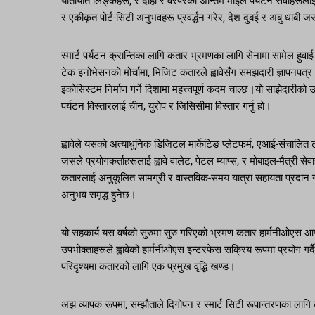
यातायात लिङ्कहरू, र दोहा र वरपरको अन्तिम माइल पर्यटन सेवाहरूलाई 
र एकीकृत पोर्ट-सिटी अनुभवहरू प्रवर्द्धन गरेर, देश दुबई र अबु धाबी 
स्मार्ट पर्यटन क्रान्तिका लागि कतार भ्रमणका लागि सेनामा सामेल हुवाई
टेक इनोभेसनको मोर्चामा, भिजिट कतारले ह्वावेसँग समझदारी ज्ञापनपत्
इकोसिस्टम निर्माण गर्ने दिशामा महत्त्वपूर्ण कदम चाल्छ।यो साझेदारीको
पर्यटन विस्तारलाई चीन, युरोप र जिसिसीमा विस्तार गर्नु हो।
ह्वावेले यसको अत्याधुनिक डिजिटल मार्केटिङ प्लेटफर्म, एआई-संचालित
जसले प्रयोगकर्ताहरूलाई ह्वावे वालेट, पेटल म्याप्स, र मोबाइल-मैत्
कतारलाई अनुकूलित सामग्री र वास्तविक-समय यात्रा सहायता प्रदान ग
अनुभव समृद्ध हुनेछ।
यो सहकार्य यस वर्षको सुरुमा सुरु गरिएको भ्रमण कतार हार्मनीओए
उपभोक्ताहरूले ह्वावेको हार्मनीओएस इन्टरफेस सक्रिय रूपमा प्रयोग गर
परिदृश्यमा कतारको लागि एक प्रमुख वृद्धि खण्ड।
अझ व्यापक रूपमा, सम्झौताले दिगोपन र स्मार्ट सिटी रूपान्तरणका लागि