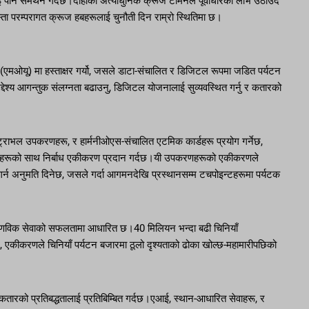
पनि समर्थन गर्दछ।दोहाको अत्याधुनिक क्रूज टर्मिनल पूर्वाधारको लाभ उठाउँदै
जस्ता परम्परागत क्रूज हबहरूलाई चुनौती दिन राम्रो स्थितिमा छ।
र (एमओयू) मा हस्ताक्षर गर्यो, जसले डाटा-संचालित र डिजिटल रूपमा जडित पर्यटन
 उद्देश्य आगन्तुक संलग्नता बढाउनु, डिजिटल योजनालाई सुव्यवस्थित गर्नु र कतारको
 ट्राभल उपकरणहरू, र हार्मनीओएस-संचालित एटमिक कार्डहरू प्रयोग गर्नेछ,
री सेवाहरूको साथ निर्बाध एकीकरण प्रदान गर्दछ।यी उपकरणहरूको एकीकरणले
र्न अनुमति दिनेछ, जसले गर्दा आगमनदेखि प्रस्थानसम्म टचपोइन्टहरूमा पर्यटक
स आणविक सेवाको सफलतामा आधारित छ।40 मिलियन भन्दा बढी चिनियाँ
्दै, एकीकरणले चिनियाँ पर्यटन बजारमा ठूलो दृश्यताको ढोका खोल्छ-महामारीपछिको
 कतारको प्रतिबद्धतालाई प्रतिबिम्बित गर्दछ।एआई, स्थान-आधारित सेवाहरू, र