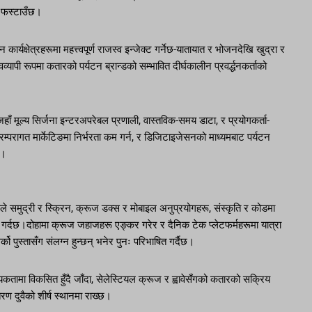
ा फस्टाउँछ।
्यक्षेत्रहरूमा महत्त्वपूर्ण राजस्व इन्जेक्ट गर्नेछ-यातायात र भोजनदेखि खुद्रा र
व्यापी रूपमा कतारको पर्यटन ब्रान्डको सम्भावित दीर्घकालीन प्रवर्द्धनकर्ताको
, जहाँ मूल्य सिर्जना इन्टरअपरेबल प्रणाली, वास्तविक-समय डाटा, र प्रयोगकर्ता-
म्परागत मार्केटिङमा निर्भरता कम गर्न, र डिजिटाइजेसनको माध्यमबाट पर्यटन
छ।
समुद्री र स्क्रिन, क्रूज डक्स र मोबाइल अनुप्रयोगहरू, संस्कृति र कोडमा
ित गर्दछ।दोहामा क्रूज जहाजहरू एङ्कर गरेर र दैनिक टेक प्लेटफर्महरूमा यात्रा
्को पुस्तासँग संलग्न हुन्छन् भनेर पुनः परिभाषित गर्दैछ।
श्यकतामा विकसित हुँदै जाँदा, सेलेस्टियल क्रूज र ह्वावेसँगको कतारको सक्रिय
रण दुवैको शीर्ष स्थानमा राख्छ।