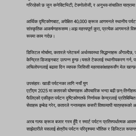
गरिरहेको छ जुन कनेक्टिभिटी, टेक्नोलोजी, र अनुभव-संचालित यात्राम
आर्थिक दृष्टिकोणबाट, अपेक्षित 40,000 क्रूज आगमनले स्थानीय पर्यटन कार
सांस्कृतिक आकर्षणहरूसम्म।अझ महत्त्वपूर्ण कुरा, प्रत्येक आगमनले विश्व
रूपमा काम गर्दछ।
डिजिटल मोर्चामा, कतारले प्लेटफर्म अर्थव्यवस्था सिद्धान्तहरू अँगाल्दैछ
केन्द्रित डिजाइनबाट उत्पन्न हुन्छ।यसले टेकलाई स्थानीयकरण गर्न, पर
लचिलोपनलाई बढावा दिन व्यापक जिसिसी महत्वाकांक्षाहरूसँग मेल खान्
उपसंहारः खाडी पर्यटनका लागि नयाँ युग
एटीएम 2025 मा कतारको घोषणाहरू औपचारिक भन्दा बढी छन्-तिनीहरूले 
फैलिएको एकीकृत पर्यटन दृष्टिकोणतर्फ निर्णायक केन्द्रलाई प्रतिबिम्ब
सेवाहरू इम्बेड गरेर, कतारले गन्तव्यहरू कसरी विश्वव्यापी यात्रुहरूको अर
अरब गल्फ क्रूज बजार गरम हुँदै र स्मार्ट पर्यटन प्रतिस्पर्धात्मक आव
साझेदारीले यसलाई क्षेत्रीय पर्यटन परिदृश्यमा भौतिक र डिजिटल रूपान्त