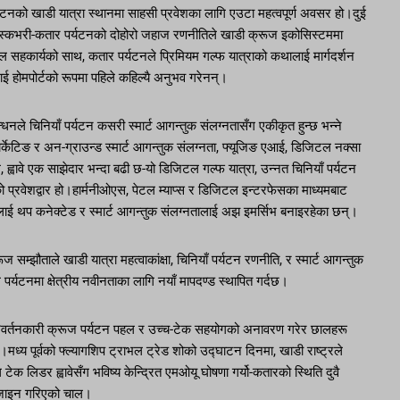
्यटनको खाडी यात्रा स्थानमा साहसी प्रवेशका लागि एउटा महत्वपूर्ण अवसर हो।दुई
िस्कभरी-कतार पर्यटनको दोहोरो जहाज रणनीतिले खाडी क्रूज इकोसिस्टममा
 सहकार्यको साथ, कतार पर्यटनले प्रिमियम गल्फ यात्राको कथालाई मार्गदर्शन
ाई होमपोर्टको रूपमा पहिले कहिल्यै अनुभव गरेनन्।
धनले चिनियाँ पर्यटन कसरी स्मार्ट आगन्तुक संलग्नतासँग एकीकृत हुन्छ भन्ने
 मार्केटिङ र अन-ग्राउन्ड स्मार्ट आगन्तुक संलग्नता, फ्यूजिङ एआई, डिजिटल नक्सा
वावे एक साझेदार भन्दा बढी छ-यो डिजिटल गल्फ यात्रा, उन्नत चिनियाँ पर्यटन
को प्रवेशद्वार हो।हार्मनीओएस, पेटल म्याप्स र डिजिटल इन्टरफेसका माध्यमबाट
भललाई थप कनेक्टेड र स्मार्ट आगन्तुक संलग्नतालाई अझ इमर्सिभ बनाइरहेका छन्।
 सम्झौताले खाडी यात्रा महत्वाकांक्षा, चिनियाँ पर्यटन रणनीति, र स्मार्ट आगन्तुक
्यटनमा क्षेत्रीय नवीनताका लागि नयाँ मापदण्ड स्थापित गर्दछ।
रिवर्तनकारी क्रूज पर्यटन पहल र उच्च-टेक सहयोगको अनावरण गरेर छालहरू
्य पूर्वको फ्ल्यागशिप ट्राभल ट्रेड शोको उद्घाटन दिनमा, खाडी राष्ट्रले
ेक लिडर ह्वावेसँग भविष्य केन्द्रित एमओयू घोषणा गर्यो-कतारको स्थिति दुवै
िजाइन गरिएको चाल।