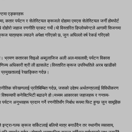
न्टमा एङ्करहरू
ार पर्यटन र सेलेस्टियल क्रूजले दोहामा एमएस सेलेस्टियल जर्नी होमपोर्ट
्ने दोहोरो जहाज रणनीति प्रकट गर्यो।यो विस्तारित डिप्लोयमेन्टले आगामी सिजनमा
ूज यात्रुहरू ल्याउने अपेक्षा गरिएको छ, जुन अघिल्लो वर्ष रेकर्ड गरिएको
यो। भ्रमण कतारका सिइओ अब्दुलाजिज अली अल-मावलावी; पर्यटन विकास
वाणिज्य अधिकारी श्री ली ह्यासलेट।विस्तारित क्रूज उपस्थितिले अरब खाडीको
ो प्रमुखतालाई रेखाङ्कित गर्दछ।
तिक संरेखणलाई प्रतिबिम्बित गर्दछ, जसको उद्देश्य अर्थतन्त्रलाई विविधीकरण
ट्रको विश्वव्यापी कनेक्टिभिटी बढाउने हो।मध्यम आकारका जहाजहरू र गन्तव्य-
पर्यटन अनुभवहरू प्रदान गर्ने रणनीतिसँग निर्बाध रूपमा फिट हुन्छ जुन सामूहिक
े इन्ट्रा-गल्फ क्रूज सर्किटलाई बलियो मात्र बनाउँदैन तर स्थानीय व्यवसाय,