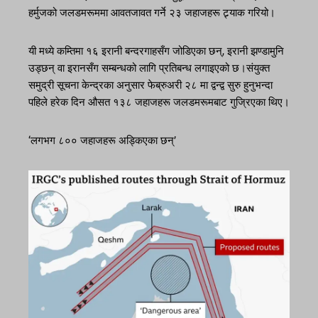
हर्मुजको जलडमरूममा आवतजावत गर्ने २३ जहाजहरू ट्र्याक गरियो।
यी मध्ये कम्तिमा १६ इरानी बन्दरगाहसँग जोडिएका छन्, इरानी झण्डामुनि
उड्छन् वा इरानसँग सम्बन्धको लागि प्रतिबन्ध लगाइएको छ।संयुक्त
समुद्री सूचना केन्द्रका अनुसार फेब्रुअरी २८ मा द्वन्द्व सुरु हुनुभन्दा
पहिले हरेक दिन औसत १३८ जहाजहरू जलडमरूमबाट गुज्रिएका थिए।
‘लगभग ८०० जहाजहरू अड्किएका छन्’