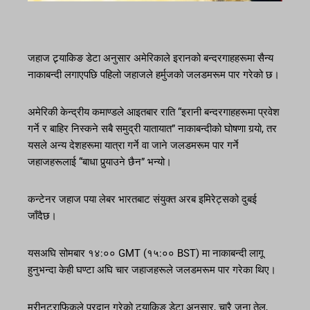
जहाज ट्र्याकिङ डेटा अनुसार अमेरिकाले इरानको बन्दरगाहहरूमा सैन्य
नाकाबन्दी लगाएपछि पहिलो जहाजले हर्मुजको जलडमरूम पार गरेको छ।
अमेरिकी केन्द्रीय कमाण्डले आइतबार राति “इरानी बन्दरगाहहरूमा प्रवेश
गर्ने र बाहिर निस्कने सबै समुद्री यातायात” नाकाबन्दीको घोषणा गर्‍यो, तर
यसले अन्य देशहरूमा यात्रा गर्ने वा जाने जलडमरूम पार गर्ने
जहाजहरूलाई “बाधा पुर्‍याउने छैन” भन्यो।
कन्टेनर जहाज पया लेबर भारतबाट संयुक्त अरब इमिरेट्सको दुबई
जाँदैछ।
यसअघि सोमबार १४:०० GMT (१५:०० BST) मा नाकाबन्दी लागू
हुनुभन्दा केही घण्टा अघि चार जहाजहरूले जलडमरूम पार गरेका थिए।
मरीनट्राफिकले प्रदान गरेको ट्र्याकिङ डेटा अनुसार, चारै जना तेल,