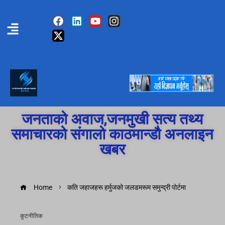
जनताको अवाज,जनमुखी सत्य तथ्य
समाचारको संगालो काठमान्डौ अनलाइन
खबर
Home
कति जहाजहरू हर्मुजको जलडमरूम समुन्द्री पोर्टमा
कुटनीतिक