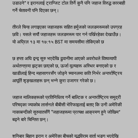
उडाउने” र इरानलाई ट्रान्जिट टोल तिर्ने कुनै पनि जहाज विरुद्ध कारबाही
गर्ने चेतावनी पनि दिएका छन्।
तीरले चिन्ह लगाइएका जहाजहरू सहित हर्मुजको जलडमरूमको उपग्रह
छवि। यसले सयौं जहाजहरू जलडमरूम पार गर्न पर्खिरहेका देखाउँछ।
यो अप्रिल १३ मा १७:१५ BST मा समयसीमा तोकिएको छ
छ हप्ता अघि द्वन्द्व सुरु भएदेखि ढुवानीमा आएको अवरोधले विश्वव्यापी
अर्थतन्त्रमा झट्का छाएको छ, ऊर्जा मूल्यहरू अस्थिर बनाएको छ र
खाडीलाई हिन्द महासागरसँग जोड्ने च्यानलमा कति निर्भर अन्तर्राष्ट्रिय
आपूर्ति शृङ्खलाहरू छन् भन्ने कुरा उजागर गरेको छ।
जहाज मालिकहरूको प्रतिनिधित्व गर्ने बाल्टिक र अन्तर्राष्ट्रिय समुद्री
परिषद्का ज्याकोब लार्सनले बीबीसी भेरिफाइलाई बताए कि उनी अमेरिकी
नाकाबन्दीको सुरुवातसँगै “जहाजहरूमा प्रत्यक्ष आक्रमण हुने जोखिम”
बढ्ने बारे चिन्तित छन्।
शनिबार बिहान इरान र अमेरिका बीचको युद्धविराम वार्ता भङ्ग भएदेखि