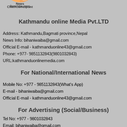
News
बिज्ञान वाईबा (ममता)
Chief/Correspont
Kathmandu online Media Pvt.LTD
Address: Kathmandu,Bagmati province,Nepal
News Info: bihaniwaiba@gmail.com
Official E-mail - kathmanduonline43@gmail.com
Phone: +977- 9851132843(9801032843)
URL:kathmanduonlinemedia.com
For National/International News
Mobile No: +977 - 9851132843(What's App)
E-mail - bihaniwaiba@gmail.com
Official E-mail - kathmanduonline43@gmail.com
For Advertising (Social/Business)
Tel No: +977 - 9801032843
Email: bihaniwaiba@gmail.com