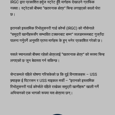
IRGC द्वारा प्रकाशित हर्मुज स्ट्रेट हुँदै मार्गहरू देखाउने ग्राफिक
नक्सा। स्ट्रेटको बीचमा “खतरनाक क्षेत्र” चिन्ह लगाइएको कालो घेरा
छ।
इरानको इस्लामिक रिभोलुसनरी गार्ड कोर्प्स (IRGC) को नौसेनाले
“समुद्री खानीहरूसँग सम्भावित टक्करबाट बच्न” जलडमरूमबाट गुज्रँदा
पालना गर्नुपर्ने अनुमति प्राप्त मार्गहरू के हुन् भनेर प्रकाशित गरेको छ।
यसले च्यानलको बीचमा रहेको क्षेत्रलाई “खतरनाक क्षेत्र” को रूपमा चिन्ह
लगाएको छ जुन बेवास्ता गर्न सकिन्छ।
सेन्टकमले पहिले घोषणा गरिसकेको छ कि दुई विनाशकहरू – USS
फ्र्याङ्क ई पिटरसन र USS माइकल मर्फी – “इरानको इस्लामिक
रिभोलुसनरी गार्ड कोर्प्सले पहिले राखेका समुद्री खानीहरू” खाली गर्ने
अभियानको एक भागको रूपमा यस क्षेत्रमा छन्।