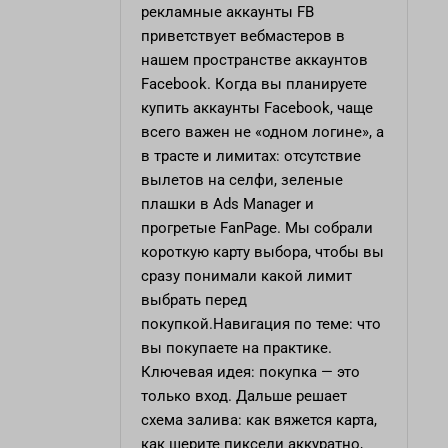
рекламные аккаунты FB
приветствует вебмастеров в
нашем пространстве аккаунтов
Facebook. Когда вы планируете
купить аккаунты Facebook, чаще
всего важен не «одном логине», а
в трасте и лимитах: отсутствие
вылетов на селфи, зеленые
плашки в Ads Manager и
прогретые FanPage. Мы собрали
короткую карту выбора, чтобы вы
сразу понимали какой лимит
выбрать перед
покупкой.Навигация по теме: что
вы покупаете на практике.
Ключевая идея: покупка — это
только вход. Дальше решает
схема залива: как вяжется карта,
как шерите пиксели аккуратно,