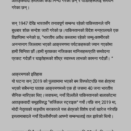
आतङ्कवादी हमलाको कडा निन्दा गरेका छन् र पीडितहरूलाई समर्थन
गरेका छन्।
सन् 1947 देखि भारतसँग तनावपूर्ण सम्बन्ध रहेको पाकिस्तानले पनि
बुधबार शोक सन्देश जारी गरेको छ।पाकिस्तानको विदेश मन्त्रालयले एक
विज्ञप्तिमा भनेको छ, “भारतीय अवैध कब्जामा रहेको जम्मू-कश्मीरको
अनन्तनाग जिल्लामा भएको आक्रमणमा पर्यटकहरूको ज्यान गएकोमा
हामी चिन्तित छौं।हामी मृतकका नजिकका मानिसहरूप्रति समवेदना
प्रकट गर्दछौं र घाइतेहरूको शीघ्र स्वास्थ्य लाभको कामना गर्दछौं। ”
आक्रमणको इतिहास
यो घटना सन् 2019 को पुलवामामा भएको बम विस्फोटपछि यस क्षेत्रमा
भएको सबैभन्दा घातक आक्रमणमध्ये एक हो जसमा 40 जना भारतीय
सैनिक मारिएका थिए।जवाफमा, नयाँ दिल्लीले पाकिस्तानको बालाकोटमा
आतङ्कवादी समूहविरुद्ध “सर्जिकल स्ट्राइक” गर्यो।पछि सन् 2019 मा,
मोदी नेतृत्वको सङ्घीय सरकारले यस क्षेत्रको विशेष दर्जा खारेज गरेपछि
इस्लामाबादले नयाँ दिल्लीसँगको आफ्नो सम्बन्धलाई तल झारेको थियो।