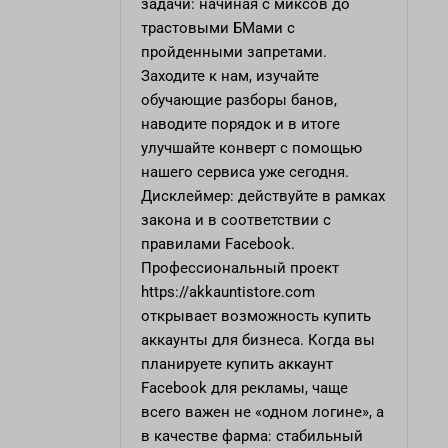
задачи: начиная с миксов до
трастовыми БМами с
пройденными запретами.
Заходите к нам, изучайте
обучающие разборы банов,
наводите порядок и в итоге
улучшайте конверт с помощью
нашего сервиса уже сегодня.
Дисклеймер: действуйте в рамках
закона и в соответствии с
правилами Facebook.
Профессиональный проект
https://akkauntistore.com
открывает возможность купить
аккаунты для бизнеса. Когда вы
планируете купить аккаунт
Facebook для рекламы, чаще
всего важен не «одном логине», а
в качестве фарма: стабильный