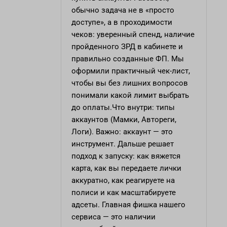
обычно задача не в «просто
доступе», а в проходимости
чеков: уверенный спенд, наличие
пройденного ЗРД в кабинете и
правильно созданные ФП. Мы
оформили практичный чек-лист,
чтобы вы без лишних вопросов
понимали какой лимит выбрать
до оплаты.Что внутри: типы
аккаунтов (Мамки, Автореги,
Логи). Важно: аккаунт — это
инструмент. Дальше решает
подход к запуску: как вяжется
карта, как вы передаете лички
аккуратно, как реагируете на
полиси и как масштабируете
адсеты. Главная фишка нашего
сервиса — это наличии