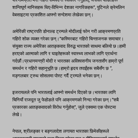
परिणामप्रति मेरो गहिरो समवेदना स्वीकार गर्नुहोस्, जसका पीडितहरू
शान्तिपूर्ण मानिसहरू थिए-विभिन्न देशका नागरिकहरू”, पुटिनले क्रेमलिन
वेबसाइटमा प्रकाशित आफ्नो सन्देशमा लेखेका छन्।
अमेरिकी राष्ट्रपति डोनाल्ड ट्रम्पले मोदीलाई फोन गरी आक्रमणप्रति
गहिरो शोक व्यक्त गरेका छन्।”कस्मिरबाट गहिरो चिन्ताजनक समाचार।
संयुक्त राज्य अमेरिका आतङ्कवाद विरुद्ध भारतको साथमा बलियो छ।हामी
हराएको आत्माको लागि र घाइतेहरूको स्वास्थ्य लाभको लागि प्रार्थना
गर्दछौं।प्रधानमन्त्री मोदी र भारतका अविश्वसनीय जनतासँग हाम्रो पूर्ण
समर्थन र गहिरो सहानुभूति छ।हाम्रो हृदय तपाईंहरू सबैसँग छ “,
मङ्गलबार ट्रुथ सोसलमा पोस्ट गर्दै ट्रम्पले भनेका छन्।
इजरायलले पनि भारतलाई आफ्नो समर्थन दिएको छ।भारतका लागि
चिनियाँ राजदूत जु फेहोङले पनि आक्रमणको निन्दा गरेका छन्।”सबै
प्रकारका आतङ्कवादको विरोध गर्नुहोस्”, जुले एक्समा एक पोस्टमा
लेखे।
नेपाल, श्रीलङ्का र बङ्गलादेश लगायत भारतका छिमेकीहरूले