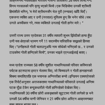
आक्रमणमा नवविवाहित भारतीय नौसेना अधिकारी 26 वर्षीय लेफ्टिनेन्ट
विनय नरवालको पनि मृत्यु भएको थियो।एक भिडियोमा उनकी श्रीमती
हिमांशीले भनिन्, ‘म मेरो श्रीमानसँग भेल पुरी (स्न्याक) खाँदै थिएँ।
एकजना व्यक्ति आए र उनी (नरवाल) मुस्लिम हुन् कि भनेर सोधे।जब
उनले अस्वीकार गरे, त्यस व्यक्तिले उनलाई गोली हानेर मारे। ”
उत्तरी राज्य उत्तर प्रदेशका 31 वर्षीय व्यापारी शुभम द्विवेदीको हत्या हुँदा
उनी यस क्षेत्रको भ्रमण गर्ने 11 सदस्यीय पारिवारिक समूहको हिस्सा
थिए।”उनीहरूले गोली चलाउनुअघि नाम सोधेको भनिएको छ… र उनको
टाउकोमा गोली हानिएको थियो”, उनका भाइले एएनआईलाई बताए।
मध्य प्रदेश राज्यका 58 वर्षीय सुशील नाथानियलको परिवार कस्मिरको
पर्यटक हटस्पटमा इस्टर भेलामा थिए, जो चिच्याउने र गोली हानाहानको
बिचमा समातिएपछि एक भयानक अग्निपरीक्षा बन्यो।इन्डियन एक्सप्रेसको
एक रिपोर्टअनुसार अराजकतामा नाथानियलको परिवारले उनलाई अन्तिम
पटक घुँडा टेकेर बन्दुकधारीले गोली हानिरहेको देखेका थिए।
नथानियलकी 30 वर्षीया छोरी अकङ्क्षाको खुट्टामा गोली लागेको छ भने
उनकी 54 वर्षीया पत्नी जेनिफर र 21 वर्षीय छोरा अस्टिन आक्रमणबाट
बच्न सफल भएका छन्।