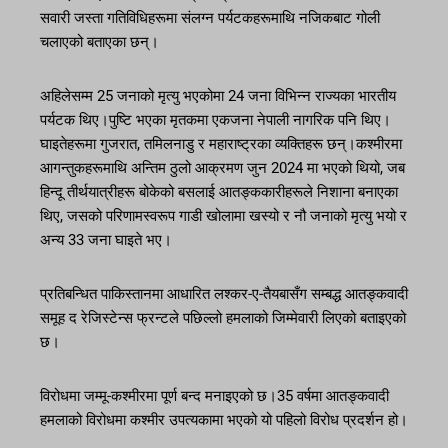
सवारी जस्ता गतिविधिहरूमा संलग्न पर्यटकहरूमाथि नजिकबाट गोली
चलाएको बताएका छन्।
अहिलेसम्म 25 जनाको मृत्यु भएकोमा 24 जना विभिन्न राज्यका भारतीय
पर्यटक थिए।पुष्टि भएका मृतकमा एकजना नेपाली नागरिक पनि थिए।
घाइतेहरूमा गुजरात, तमिलनाडु र महाराष्ट्रका व्यक्तिहरू छन्।कश्मीरमा
आगन्तुकहरूमाथि अन्तिम ठुलो आक्रमण जुन 2024 मा भएको थियो, जब
हिन्दू तीर्थयात्रीहरू बोकेको बसलाई आतङ्ककारीहरूले निशाना बनाएका
थिए, जसको परिणामस्वरूप गाडी खोलामा खस्यो र नौ जनाको मृत्यु भयो र
अन्य 33 जना घाइते भए।
प्रतिबन्धित पाकिस्तानमा आधारित लश्कर-ए-तैयबासँग सम्बद्ध आतङ्कवादी
समूह द रेजिस्टेन्स फ्रन्टले पछिल्लो हमलाको जिम्मेवारी लिएको बताइएको
छ।
विरोधमा जम्मू-कश्मीरमा पूर्ण बन्द मनाइएको छ।35 वर्षमा आतङ्कवादी
हमलाको विरोधमा कश्मीर उपत्यकामा भएको यो पहिलो विरोध प्रदर्शन हो।