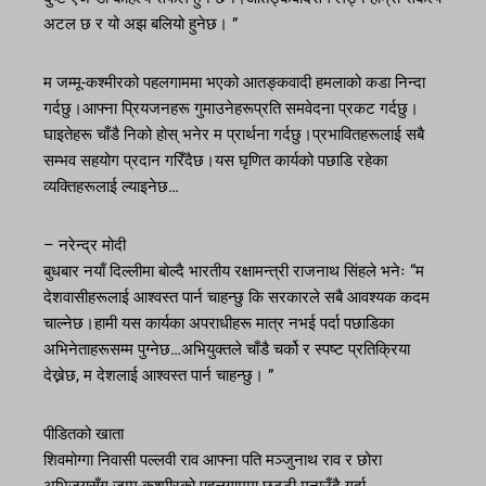
अटल छ र यो अझ बलियो हुनेछ। ”
म जम्मू-कश्मीरको पहलगाममा भएको आतङ्कवादी हमलाको कडा निन्दा
गर्दछु।आफ्ना प्रियजनहरू गुमाउनेहरूप्रति समवेदना प्रकट गर्दछु।
घाइतेहरू चाँडै निको होस् भनेर म प्रार्थना गर्दछु।प्रभावितहरूलाई सबै
सम्भव सहयोग प्रदान गरिँदैछ।यस घृणित कार्यको पछाडि रहेका
व्यक्तिहरूलाई ल्याइनेछ…
– नरेन्द्र मोदी
बुधबार नयाँ दिल्लीमा बोल्दै भारतीय रक्षामन्त्री राजनाथ सिंहले भनेः “म
देशवासीहरूलाई आश्वस्त पार्न चाहन्छु कि सरकारले सबै आवश्यक कदम
चाल्नेछ।हामी यस कार्यका अपराधीहरू मात्र नभई पर्दा पछाडिका
अभिनेताहरूसम्म पुग्नेछ…अभियुक्तले चाँडै चर्को र स्पष्ट प्रतिक्रिया
देख्नेछ, म देशलाई आश्वस्त पार्न चाहन्छु। ”
पीडितको खाता
शिवमोग्गा निवासी पल्लवी राव आफ्ना पति मञ्जुनाथ राव र छोरा