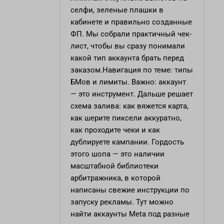
селфи, зеленые плашки в
кабинете и правильно созданные
ФП. Мы собрали практичный чек-
лист, чтобы вы сразу понимали
какой тип аккаунта брать перед
заказом.Навигация по теме: типы
БМов и лимиты. Важно: аккаунт
— это инструмент. Дальше решает
схема залива: как вяжется карта,
как шерите пиксели аккуратно,
как проходите чеки и как
дублируете кампании. Гордость
этого шопа — это наличии
масштабной библиотеки
арбитражника, в которой
написаны свежие инструкции по
запуску рекламы. Тут можно
найти аккаунты Meta под разные