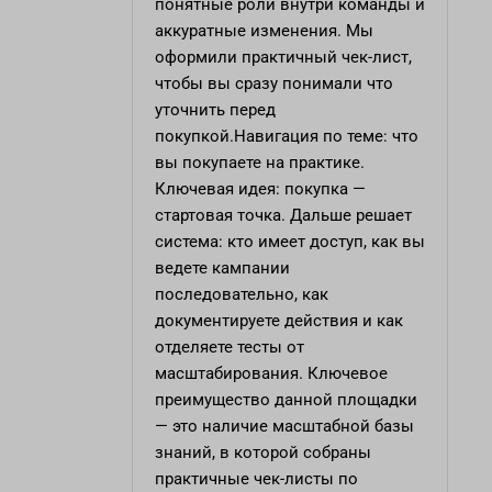
понятные роли внутри команды и
аккуратные изменения. Мы
оформили практичный чек-лист,
чтобы вы сразу понимали что
уточнить перед
покупкой.Навигация по теме: что
вы покупаете на практике.
Ключевая идея: покупка —
стартовая точка. Дальше решает
система: кто имеет доступ, как вы
ведете кампании
последовательно, как
документируете действия и как
отделяете тесты от
масштабирования. Ключевое
преимущество данной площадки
— это наличие масштабной базы
знаний, в которой собраны
практичные чек-листы по