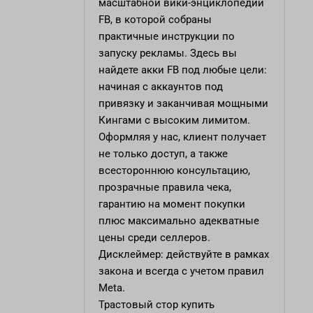
масштабной вики-энциклопедии
FB, в которой собраны
практичные инструкции по
запуску рекламы. Здесь вы
найдете акки FB под любые цели:
начиная с аккаунтов под
привязку и заканчивая мощными
Кингами с высоким лимитом.
Оформляя у нас, клиент получает
не только доступ, а также
всестороннюю консультацию,
прозрачные правила чека,
гарантию на момент покупки
плюс максимально адекватные
цены среди селлеров.
Дисклеймер: действуйте в рамках
закона и всегда с учетом правил
Meta.
Трастовый стор
купить