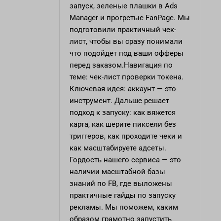
запуск, зеленые плашки в Ads
Manager и прогретые FanPage. Мы
подготовили практичный чек-
лист, чтобы вы сразу понимали
что подойдет под ваши офферы
перед заказом.Навигация по
теме: чек-лист проверки токена.
Ключевая идея: аккаунт — это
инструмент. Дальше решает
подход к запуску: как вяжется
карта, как шерите пиксели без
триггеров, как проходите чеки и
как масштабируете адсеты.
Гордость нашего сервиса — это
наличии масштабной базы
знаний по FB, где выложены
практичные гайды по запуску
рекламы. Мы поможем, каким
образом грамотно запустить