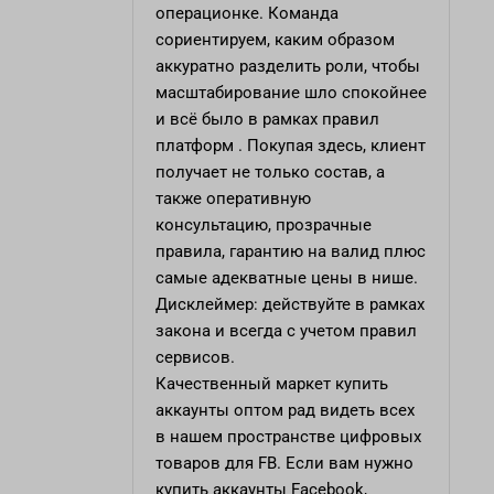
операционке. Команда
сориентируем, каким образом
аккуратно разделить роли, чтобы
масштабирование шло спокойнее
и всё было в рамках правил
платформ . Покупая здесь, клиент
получает не только состав, а
также оперативную
консультацию, прозрачные
правила, гарантию на валид плюс
самые адекватные цены в нише.
Дисклеймер: действуйте в рамках
закона и всегда с учетом правил
сервисов.
Качественный маркет
купить
аккаунты оптом
рад видеть всех
в нашем пространстве цифровых
товаров для FB. Если вам нужно
купить аккаунты Facebook,