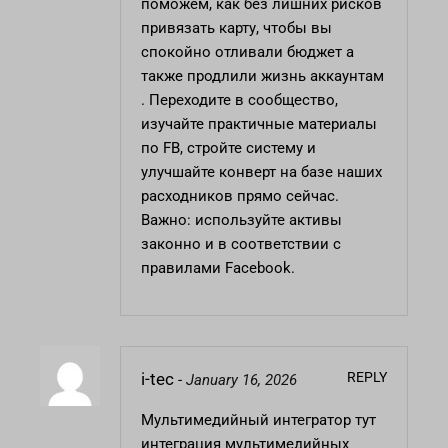
поможем, как без лишних рисков
привязать карту, чтобы вы
спокойно отливали бюджет а
также продлили жизнь аккаунтам
. Переходите в сообщество,
изучайте практичные материалы
по FB, стройте систему и
улучшайте конверт на базе наших
расходников прямо сейчас.
Важно: используйте активы
законно и в соответствии с
правилами Facebook.
REPLY
i-tec
-
January 16, 2026
Мультимедийный интегратор
тут
интеграция мультимедийных