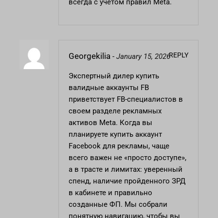
всегда с учетом правил Meta.
REPLY
Georgekilia
-
January 15, 2026
Экспертный дилер
купить
валидные аккаунты FB
приветствует FB-специалистов в
своем разделе рекламных
активов Meta. Когда вы
планируете купить аккаунт
Facebook для рекламы, чаще
всего важен не «просто доступе»,
а в трасте и лимитах: уверенный
спенд, наличие пройденного ЗРД
в кабинете и правильно
созданные ФП. Мы собрали
понятную навигацию, чтобы вы