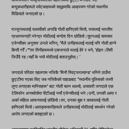
अभिजयसँग जम्मू-कश्मीरको पहलगाममा छुट्टी मनाउँदै गर्दा
बन्दुकधारीहरूले पर्यटकहरूको समूहमाथि आक्रमण गरेको स्थानीय
मिडियाले जनाएको छ।
मञ्जुनाथलाई पल्लवीको अगाडि गोली हानिएको थियो, जसलाई भारतीय
प्रधानमन्त्री नरेन्द्र मोदीलाई सन्देश दिन छोडियो।युएनआई समाचार
एजेन्सीका अनुसार उनले भनिन्, “मैले उनीहरूलाई मलाई पनि गोली हान्ने
बिन्ती गरेँ।””तर तिनीहरूमध्ये एकजनाले मलाई हेरे र भने, ‘होइन।तिमी
जिउँदै रह।यहाँ के भयो मोदीलाई बताउनुहोस्। ‘
जगदाले परिवार पहलगाम नजिकै ‘मिनी स्विट्जरल्यान्ड’ भनिने ठाउँमा
छुट्टीमा गएका थिए जब नजिकैको पाहाडबाट “स्थानीय पुलिसको जस्तै
लुगा लगाएका मानिसहरू” बाट गोली चल्न थाल्यो, असावरी जगदाले एक
टेलिफोन अन्तर्वार्तामा पीटीआई नयाँ एजेन्सीलाई भने।उनी, उनकी आमा र
अर्का महिला आफन्तलाई छोडियो।तर, उनका बुबा र काकालाई गोली
हानिएको थियो।आतङ्ककारीहरूले उनीहरूलाई मोदीलाई समर्थन गरेको
आरोप लगाएको बताइएको छ।