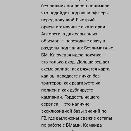
без лишних вопросов понимали
что подойдет под ваши офферы
перед покупкой.Быстрый
ориентир: начните с категории
Автореги, а для серьезных
объемов — переходите сразу в
разделы под залив: Безлимитные
БМ. Ключевая идея: покупка —
это только вход. Дальше решает
схема залива: как вяжется карта,
как вы передаете лички без
триггеров, как реагируете на
полиси и как дублируете
кампании. Гордость нашего
сервиса — это наличие
эксклюзивной базы знаний по
FB, где выложены свежие сетапы
по работе с БМами. Команда