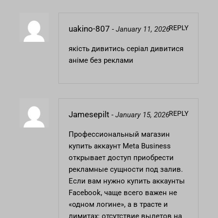
REPLY
uakino-807
-
January 11, 2026
якість дивитись серіал
дивитися
аніме без реклами
REPLY
Jamesepilt
-
January 15, 2026
Профессиональный магазин
купить аккаунт Meta Business
открывает доступ приобрести
рекламные сущности под залив.
Если вам нужно купить аккаунты
Facebook, чаще всего важен не
«одном логине», а в трасте и
лимитах: отсутствие вылетов на