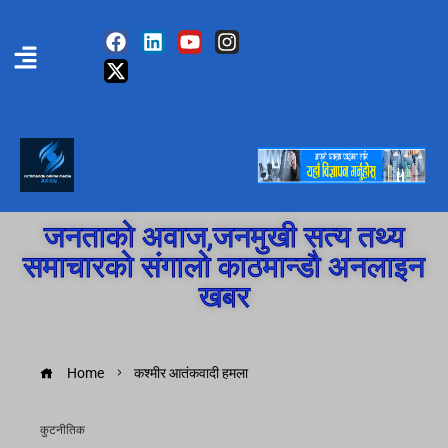
जनताको अवाज,जनमुखी सत्य तथ्य
समाचारको संगालो काठमान्डौ अनलाइन
खबर
Home
कश्मीर आतंकवादी हमला
कुटनीतिक