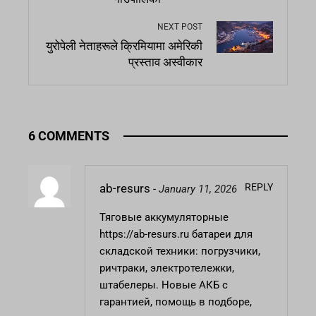
NEXT POST
युरोपेली नेताहरूले क्रिमियामा अमेरिकी
प्रस्ताव अस्वीकार
6 COMMENTS
REPLY
ab-resurs
-
January 11, 2026
Тяговые аккумуляторные
https://ab-resurs.ru
батареи для
складской техники: погрузчики,
ричтраки, электротележки,
штабелеры. Новые АКБ с
гарантией, помощь в подборе,