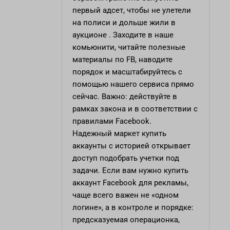
первый адсет, чтобы не улетели
на полиси и дольше жили в
аукционе . Заходите в наше
комьюнити, читайте полезные
материалы по FB, наводите
порядок и масштабируйтесь с
помощью нашего сервиса прямо
сейчас. Важно: действуйте в
рамках закона и в соответствии с
правилами Facebook.
Надежный маркет
купить
аккаунты с историей
открывает
доступ подобрать учетки под
задачи. Если вам нужно купить
аккаунт Facebook для рекламы,
чаще всего важен не «одном
логине», а в контроле и порядке:
предсказуемая операционка,