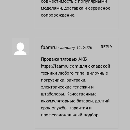
совместимость с популярными
моделями, доставка и сервисное
сопровождение.
REPLY
faamru
-
January 11, 2026
Продажа тяговых АКБ
https://faamru.com
для складской
техники любого типа: вилочные
погрузчики, ричтраки,
электрические тележки и
штабелеры. Качественные
аккумуляторные батареи, долгий
срок службы, гарантия и
профессиональный подбор.