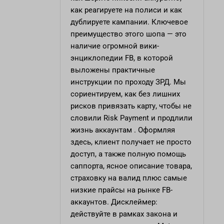
как реагируете на полиси и как
дублируете кампании. Ключевое
преимущество этого шопа — это
наличие огромной вики-
энциклопедии FB, в которой
выложены практичные
инструкции по проходу ЗРД. Мы
сориентируем, как без лишних
рисков привязать карту, чтобы не
словили Risk Payment и продлили
жизнь аккаунтам . Оформляя
здесь, клиент получает не просто
доступ, а также полную помощь
саппорта, ясное описание товара,
страховку на валид плюс самые
низкие прайсы на рынке FB-
аккаунтов. Дисклеймер:
действуйте в рамках закона и