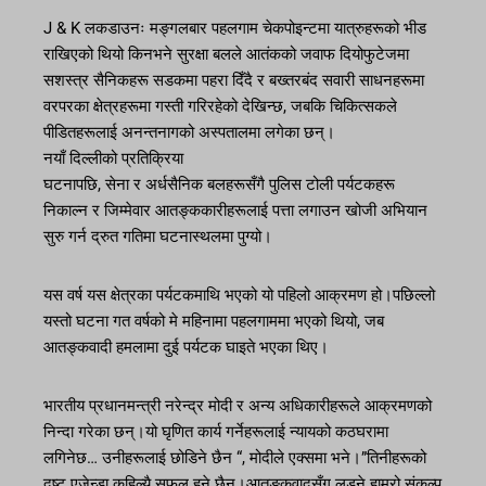
J & K लकडाउनः मङ्गलबार पहलगाम चेकपोइन्टमा यात्रुहरूको भीड
राखिएको थियो किनभने सुरक्षा बलले आतंकको जवाफ दियोफुटेजमा
सशस्त्र सैनिकहरू सडकमा पहरा दिँदै र बख्तरबंद सवारी साधनहरूमा
वरपरका क्षेत्रहरूमा गस्ती गरिरहेको देखिन्छ, जबकि चिकित्सकले
पीडितहरूलाई अनन्तनागको अस्पतालमा लगेका छन्।
नयाँ दिल्लीको प्रतिक्रिया
घटनापछि, सेना र अर्धसैनिक बलहरूसँगै पुलिस टोली पर्यटकहरू
निकाल्न र जिम्मेवार आतङ्ककारीहरूलाई पत्ता लगाउन खोजी अभियान
सुरु गर्न द्रुत गतिमा घटनास्थलमा पुग्यो।
यस वर्ष यस क्षेत्रका पर्यटकमाथि भएको यो पहिलो आक्रमण हो।पछिल्लो
यस्तो घटना गत वर्षको मे महिनामा पहलगाममा भएको थियो, जब
आतङ्कवादी हमलामा दुई पर्यटक घाइते भएका थिए।
भारतीय प्रधानमन्त्री नरेन्द्र मोदी र अन्य अधिकारीहरूले आक्रमणको
निन्दा गरेका छन्।यो घृणित कार्य गर्नेहरूलाई न्यायको कठघरामा
लगिनेछ… उनीहरूलाई छोडिने छैन “, मोदीले एक्समा भने।”तिनीहरूको
दुष्ट एजेन्डा कहिल्यै सफल हुने छैन।आतङ्कवादसँग लड्ने हाम्रो संकल्प