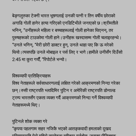
बेङ्गलुरुका टेक्नी भारत भूषणलाई उनकी पत्नी र तिन वर्षीय छोराको
अगाडि गोली हानेर हत्या गरिएको एनडिटिभीले जनाएको छ।श्रीमतीले
भनिन्, “उनीहरूले महिला र बच्चाहरूलाई गोली हानेका थिएनन्, तर
पुरुषहरूको टाउकोमा गोली हाने।उनीहरू खस्दासम्म गोली चलाइरहन्थे।
“उनले भनिन्, “मेरी छोरी डाक्टर हुन्, उनले थाहा पाए कि ऊ मरेको
थियो।त्यसपछि उनले मोबाइल र पर्स लिए र भागे।हामीले उनीसँग दिउँसो
2:45 मा कुरा गर्यौं, “रिपोर्टले भन्यो।
विश्वव्यापी प्रतिक्रियाहरू
विश्व नेताहरूले सर्वसाधारणलाई लक्षित गरेको आक्रमणको निन्दा गरेका
छन्।रुसी राष्ट्रपति भ्लादिमिर पुटिन र अमेरिकी राष्ट्रपति डोनाल्ड
ट्रम्प भारतसँग एकता व्यक्त गर्दै आक्रमणको निन्दा गर्ने विश्वव्यापी
नेताहरूमध्ये थिए।
पुटिनले शोक व्यक्त गरे
“कृपया पहलगाम सहर नजिकै भएको आतङ्कवादी हमलाको दुखद