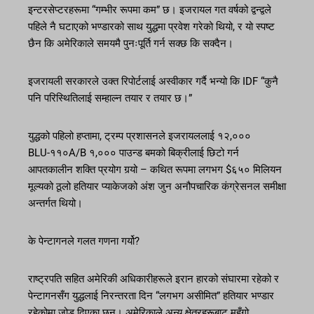
इन्टरसेप्टरहरूमा “गम्भीर रूपमा कम” छ। इजरायल गत वर्षको द्वन्द्वले
पहिले नै घटाएको भण्डारको साथ युद्धमा प्रवेश गरेको थियो, र यो स्पष्ट
छैन कि अमेरिकाले समयमै पुनःपूर्ति गर्न सक्छ कि सक्दैन।
इजरायली सरकारले उक्त रिपोर्टलाई अस्वीकार गर्दै भन्यो कि IDF “कुनै
पनि परिस्थितिलाई सम्हाल्न तयार र तयार छ।”
युद्धको पहिलो हप्तामा, ट्रम्प प्रशासनले इजरायललाई १२,०००
BLU-११०A/B १,००० पाउन्ड बमको बिक्रीलाई छिटो गर्न
आपतकालीन शक्ति प्रयोग गर्‍यो – कथित रूपमा लगभग $६५० मिलियन
मूल्यको ठूलो हतियार प्याकेजको अंश जुन अनौपचारिक कंग्रेसनल समीक्षा
अन्तर्गत थियो।
के पेन्टागनले गलत गणना गर्यो?
राष्ट्रपति सहित अमेरिकी अधिकारीहरूले इरान हारको संघारमा रहेको र
पेन्टागनसँग युद्धलाई निरन्तरता दिन “लगभग असीमित” हतियार भण्डार
रहेकोमा जोड दिएका छन्। अमेरिकाले अन्य क्षेत्रहरूबाट महँगो