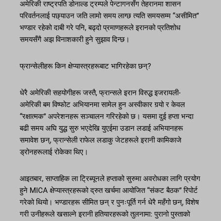
अमेरिकी राष्ट्रपति डोनाल्ड ट्रम्पले पेन्टागनसँग तेहरानमा शासन
परिवर्तनलाई पछ्याउन जति लामो समय लाग्छ त्यति समयसम्म “असीमित”
भण्डार रहेको दाबी गरे पनि, बढ्दो प्रमाणहरूले इरानको प्रतिशोध
समयसँगै अझ विनाशकारी हुने सुझाव दिन्छ।
फ्रान्सेलीहरू किन क्षेप्यास्त्रहरूबाट भागिरहेका छन्?
धेरै अमेरिकी सहयोगीहरू जस्तै, फ्रान्सले इरान विरुद्ध इजरायली-
अमेरिकी बम विष्फोट अभियानमा सामेल हुन अस्वीकार गर्‍यो र केवल
“रक्षात्मक” अपरेशनहरू सञ्चालन गरिरहेको छ। यसमा दुई हप्ता भन्दा
बढी समय अघि युद्ध सुरु भएदेखि युएईमा उडान लडाई अभियानहरू
समावेश छन्, फ्रान्सेली राफेल लडाकु जेटहरूले इरानी कामिकाजे
ड्रोनहरूलाई रोकेका थिए।
आइतबार, साप्ताहिक ला ट्रिब्यूनले हप्ताको सुरुमा अवरोधका लागि प्रयोग
हुने MICA क्षेप्यास्त्रहरूको द्रुत खर्चमा आयोजित “संकट बैठक” रिपोर्ट
गरेको थियो। भण्डारहरू सीमित छन् र पुनःपूर्ति गर्न धेरै महँगो छन्, विशेष
गरी उनीहरूले खसाल्ने इरानी हतियारहरूको तुलनामा: पुरानो पुस्ताको