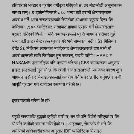
हतियारको भण्डार र प्रयोग वर्गीकृत गरिएको छ, तर मोटामोटी अनुमानहरू
सम्भव छन्। द इकोनोमिस्टले ८८० भन्दा बढी इरानी क्षेप्यास्त्रहरू
अवरोध गर्ने अरब सरकारहरूको रिपोर्टको आधारमा सुझाव दिन्छ कि
कम्तिमा १,९०० प्याट्रियट सतहबाट हावामा प्रहार गर्ने क्षेप्यास्त्रहरू
प्रहार गरिएको थियो – यदि कमाण्डरहरूले प्रति आगमन हतियार दुई
भन्दा बढी इन्टरसेप्टरहरू प्रहार गरे भने सम्भवतः बढी। $३ मिलियन
देखि $६ मिलियन लागतका प्याट्रियट क्षेप्यास्त्रहरूले दश मध्ये नौ
अवरोधहरूको लागि जिम्मेवार हुन सक्छन्, यद्यपि महँगो THAAD र
NASAMS प्रणालीहरू पनि प्रयोग गरिन्छ।CBS समाचारका अनुसार,
ह्वाइट हाउसलाई गुनासो छ कि खाडी राजतन्त्रहरूले अभावका कारण कुन
आगमन ड्रोन र मिसाइलहरूलाई अवरोध गर्ने भनेर छनौट गर्नुपर्छ र नयाँ
आपूर्ति प्रदान गर्न कार्यदल स्थापना गरेको छ।
इजरायलको बारेमा के हो?
यहूदी राज्यमाथि युद्धको कुहिरो भारी छ, तर यो पनि रिपोर्ट गरिएको छ कि
यो पनि कमीको सामना गरिरहेको छ। आइतबार, सेमाफोरले भने कि
अमेरिकी अधिकारीहरूका अनुसार IDF ब्यालिस्टिक मिसाइल