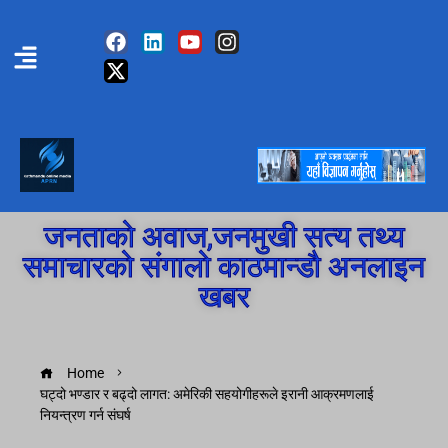
जनताको अवाज,जनमुखी सत्य तथ्य
समाचारको संगालो काठमान्डौ अनलाइन
खबर
Home
घट्दो भण्डार र बढ्दो लागत: अमेरिकी सहयोगीहरूले इरानी आक्रमणलाई
नियन्त्रण गर्न संघर्ष