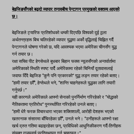
बेइजिङसँगको बढ्दो व्यापार तनावबीच पेन्टागन प्रमुखको वक्तव्य आएको
छ।
बेइजिङले ट्यारिफ प्रतिशोधको धम्की दिएपछि विश्वको दुई ठूला
अर्थतन्त्रहरू बिच चलिरहेको व्यापार युद्धमा अर्को वृद्धिलाई चिह्नित गर्दै
पेन्टागनले घोषणा गरेको छ, यदि आवश्यक भएमा अमेरिका चीनसँग युद्ध
गर्न तयार छ।
रक्षा सचिव पीट हेगसेथले बुधबार बिहान फक्स न्यूजसँगको अन्तर्वार्तामा
अमेरिकाको स्थिति स्पष्ट पार्दै अमेरिकामा रहेको चिनियाँ दूतावासलाई
जवाफ दिँदै बेइजिङ “कुनै पनि प्रकारको” युद्ध लड्न तयार रहेको बताए।
“हामी तयार छौँ”, हेग्सेथले भने, “शान्ति चाहनेहरूले युद्धका लागि तयारी
गर्नुपर्छ।”
यही कारणले अमेरिकाले आफ्नो सेनाको पुनर्निर्माण गरिरहेको र “योद्धाको
नैतिकतामा प्रतिरोध” पुनर्स्थापित गरिरहेको उनले बताए।
“हामी धेरै फरक विचारधारा भएका शक्तिशाली, आरोही देशहरू भएको
खतरनाक संसारमा बाँचिरहेका छौँ”, उनले भने। “उनीहरूले आफ्नो रक्षा
खर्च द्रुत गतिमा बढाइरहेका छन्, प्रविधिको आधुनिकीकरण गर्दै-तिनीहरू
संयुक्त राज्यलाई प्रतिस्थापन गर्न चाहन्छन्।”