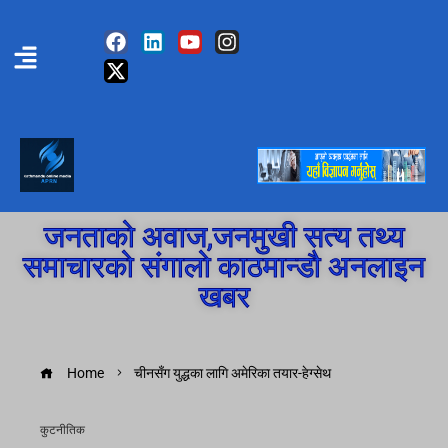
जनताको अवाज,जनमुखी सत्य तथ्य
समाचारको संगालो काठमान्डौ अनलाइन
खबर
Home
चीनसँग युद्धका लागि अमेरिका तयार-हेग्सेथ
कुटनीतिक