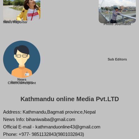
बिहानी पाख्रिन
Som B. Lopchan
News Reporter
Photo Journalist
Sub Editors
News
बिज्ञान वाईबा (ममता)
Chief/Correspont
Kathmandu online Media Pvt.LTD
Address: Kathmandu,Bagmati province,Nepal
News Info: bihaniwaiba@gmail.com
Official E-mail - kathmanduonline43@gmail.com
Phone: +977- 9851132843(9801032843)