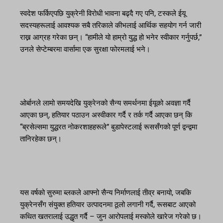
स्वदेश फर्किएपछि युक्रेनी विरोधी भावना बढ्दै गए पनि, टस्कले ईयू
सदस्यहरूलाई आवश्यक सबै तरिकाले कीभलाई आर्थिक सहयोग गर्न जारी
राख्न आग्रह गरेका छन्। “हामीले यो हाम्रो युद्ध हो भनेर स्वीकार गर्नुपर्छ,”
उनले सेप्टेम्बरमा वार्सामा एक सुरक्षा फोरमलाई भने।
ओर्बानले लामो समयदेखि युक्रेनको सैन्य समर्थनमा ईयूको अवज्ञा गर्दै
आएका छन्, हतियार पठाउन अस्वीकार गर्दै र तर्क गर्दै आएका छन् कि
“ब्रसेल्समा युद्धरत नोकरशाहहरूले” बुडापेस्टलाई रूससँगको पूर्ण द्वन्द्वमा
तानिरहेका छन्।
यस वर्षको सुरुमा ब्लकले आफ्नो सैन्य निर्माणलाई तीव्र बनायो, जबकि
युक्रेनसँग संयुक्त हतियार उत्पादनमा ठूलो लगानी गर्दै, रूसबाट आएको
कथित खतरालाई उद्धृत गर्दै – जुन आरोपलाई मस्कोले खारेज गरेको छ।