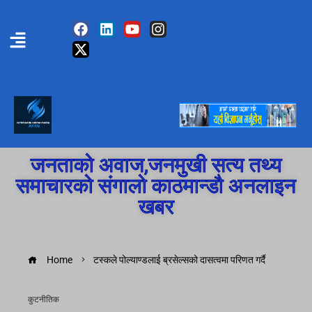
जनताको अवाज,जनमुखी सत्य तथ्य
समाचारको संगालो काठमान्डौ अनलाइन
खबर
Home
टस्कले पोल्याण्डलाई ब्रसेल्सको दासत्वमा परिणत गर्दै
कुटनीतिक