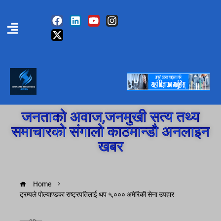
जनताको अवाज,जनमुखी सत्य तथ्य
समाचारको संगालो काठमान्डौ अनलाइन
खबर
Home
ट्रम्पले पोल्याण्डका राष्ट्रपतिलाई थप ५,००० अमेरिकी सेना उपहार