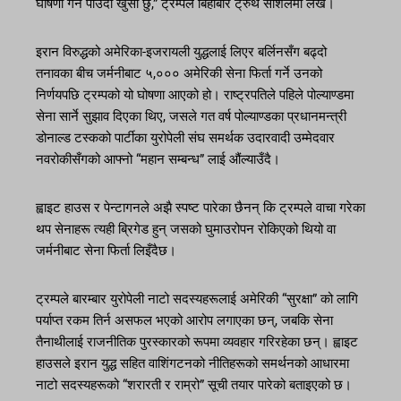
घोषणा गर्न पाउँदा खुसी छु,” ट्रम्पले बिहीबार ट्रुथ सोशलमा लेखे।
इरान विरुद्धको अमेरिका-इजरायली युद्धलाई लिएर बर्लिनसँग बढ्दो
तनावका बीच जर्मनीबाट ५,००० अमेरिकी सेना फिर्ता गर्ने उनको
निर्णयपछि ट्रम्पको यो घोषणा आएको हो। राष्ट्रपतिले पहिले पोल्याण्डमा
सेना सार्ने सुझाव दिएका थिए, जसले गत वर्ष पोल्याण्डका प्रधानमन्त्री
डोनाल्ड टस्कको पार्टीका युरोपेली संघ समर्थक उदारवादी उम्मेदवार
नवरोकीसँगको आफ्नो “महान सम्बन्ध” लाई औंल्याउँदै।
ह्वाइट हाउस र पेन्टागनले अझै स्पष्ट पारेका छैनन् कि ट्रम्पले वाचा गरेका
थप सेनाहरू त्यही ब्रिगेड हुन् जसको घुमाउरोपन रोकिएको थियो वा
जर्मनीबाट सेना फिर्ता लिइँदैछ।
ट्रम्पले बारम्बार युरोपेली नाटो सदस्यहरूलाई अमेरिकी “सुरक्षा” को लागि
पर्याप्त रकम तिर्न असफल भएको आरोप लगाएका छन्, जबकि सेना
तैनाथीलाई राजनीतिक पुरस्कारको रूपमा व्यवहार गरिरहेका छन्। ह्वाइट
हाउसले इरान युद्ध सहित वाशिंगटनको नीतिहरूको समर्थनको आधारमा
नाटो सदस्यहरूको “शरारती र राम्रो” सूची तयार पारेको बताइएको छ।