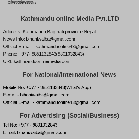
बिज्ञान वाईबा (ममता)
Chief/Correspont
Kathmandu online Media Pvt.LTD
Address: Kathmandu,Bagmati province,Nepal
News Info: bihaniwaiba@gmail.com
Official E-mail - kathmanduonline43@gmail.com
Phone: +977- 9851132843(9801032843)
URL:kathmanduonlinemedia.com
For National/International News
Mobile No: +977 - 9851132843(What's App)
E-mail - bihaniwaiba@gmail.com
Official E-mail - kathmanduonline43@gmail.com
For Advertising (Social/Business)
Tel No: +977 - 9801032843
Email: bihaniwaiba@gmail.com