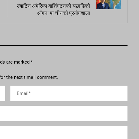
ल्याटिन अमेरिका वाशिंगटनको ‘पछाडिको
आँगन’ मा चीनको प्रयोगशाला
elds are marked
*
for the next time I comment.