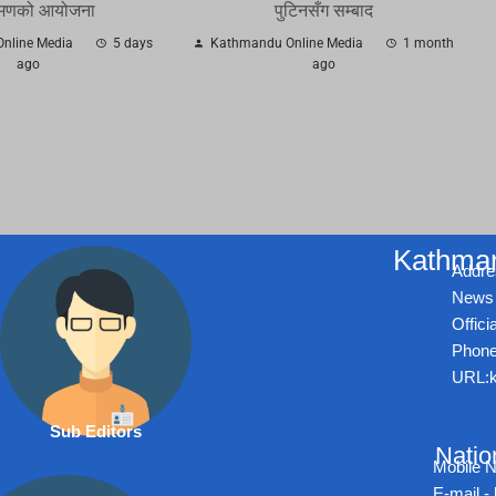
मणको आयोजना
पुटिनसँग सम्बाद
nline Media
5 days
Kathmandu Online Media
1 month
ago
ago
Kathman
Addre
News 
Offic
Phone
URL:k
Sub Editors
Natio
Mobile 
E-mail 