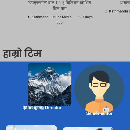
‘फाइजरगेट’ बाट €१.३ बिलियन कोभिड
आक्र
बिल माग
Kathmandu O
Kathmandu Online Media
3 days
ago
हाम्रो टिम
एम एम तामाङ
Managing Director
डी.एम
Senior editor