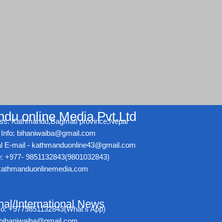
du online Media Pvt.Ltd
ss: Kathmandu,Bagmati province,Nepal
Info: bihaniwaiba@gmail.com
ial E-mail - kathmanduonline43@gmail.com
: +977- 9851132843(9801032843)
athmanduonlinemedia.com
nal/International News
No: +9779851132843(What's App)
- bihaniwaiba@gmail.com