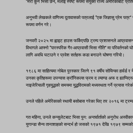
“मेरो कुनै भिसा छैन, मलाई स्पष्ट रूपमा संयुक्त राज्य अमेरिकाबाट प्
अनुभवी लेखकले वाणिज्य दूतावासको पत्रलाई “एक जिज्ञासु प्रेम पत्र” र
रूपमा वर्णन गरे।
जनवरी २०२५ मा ह्वाइट हाउस फर्किएपछि ट्रम्प प्रशासनले आप्रवास
विभागले आफ्नो “पारस्परिक गैर-आप्रवासी भिसा नीति” मा परिवर्तनको 
लागि अवधि घटाउने र प्रवेश सर्तहरू कडा बनाउने घोषणा गरियो।
१९८६ मा साहित्यमा नोबेल पुरस्कार जित्ने ९१ वर्षीय सोयिन्का हार्वर्ड 
उनका कृतिहरूमा उपन्यास क्रॉनिकल्स फ्रम द ल्याण्ड अफ द ह्याप्प
नाइजेरियाली गृहयुद्धको समयमा युद्धविरामको मध्यस्थता गर्ने प्रयास
उनले पहिले अमेरिकाको स्थायी बसोबास गरेका थिए तर २०१६ मा ट्रम्पको
गत महिना, उनले कन्सुलेटबाट भिसा पुन: अन्तर्वार्ताको अनुरोध अस्वीका
युगान्डा सैन्य तानाशाहको सन्दर्भ हो जसको १९७१ देखि १९७९ सम्मको