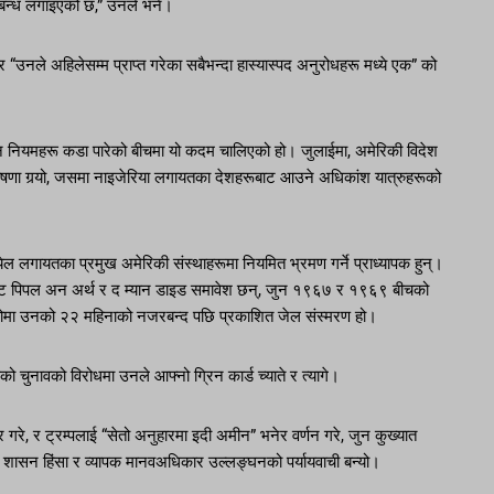
रतिबन्ध लगाइएको छ,” उनले भने।
 “उनले अहिलेसम्म प्राप्त गरेका सबैभन्दा हास्यास्पद अनुरोधहरू मध्ये एक” को
न नियमहरू कडा पारेको बीचमा यो कदम चालिएको हो। जुलाईमा, अमेरिकी विदेश
घोषणा गर्‍यो, जसमा नाइजेरिया लगायतका देशहरूबाट आउने अधिकांश यात्रुहरूको
र येल लगायतका प्रमुख अमेरिकी संस्थाहरूमा नियमित भ्रमण गर्ने प्राध्यापक हुन्।
िएस्ट पिपल अन अर्थ र द म्यान डाइड समावेश छन्, जुन १९६७ र १९६९ बीचको
 गरेकोमा उनको २२ महिनाको नजरबन्द पछि प्रकाशित जेल संस्मरण हो।
 चुनावको विरोधमा उनले आफ्नो ग्रिन कार्ड च्याते र त्यागे।
र गरे, र ट्रम्पलाई “सेतो अनुहारमा इदी अमीन” भनेर वर्णन गरे, जुन कुख्यात
 शासन हिंसा र व्यापक मानवअधिकार उल्लङ्घनको पर्यायवाची बन्यो।