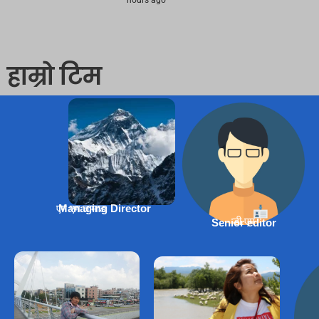
हाम्रो टिम
एम एम तामाङ
Managing Director
डी.एम
Senior editor