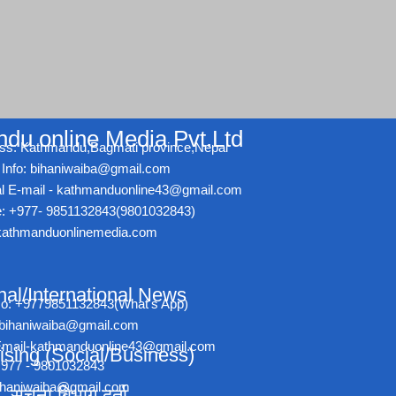
du online Media Pvt.Ltd
ss: Kathmandu,Bagmati province,Nepal
Info: bihaniwaiba@gmail.com
ial E-mail - kathmanduonline43@gmail.com
: +977- 9851132843(9801032843)
athmanduonlinemedia.com
nal/International News
No: +9779851132843(What's App)
- bihaniwaiba@gmail.com
l Email-kathmanduonline43@gmail.com
ising (Social/Business)
+977 - 9801032843
bihaniwaiba@gmail.com
सूचना बिभाग दर्ता