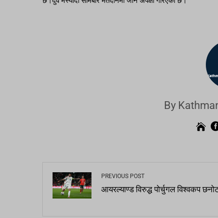
छ।दुवै मस्यौदा सोमबार मतदानमा जाने अपेक्षा गरिएको छ।
By Kathman
PREVIOUS POST
आयरल्याण्ड विरुद्ध पोर्चुगल विश्वकप छनो