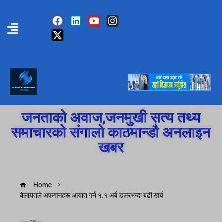
जनताको अवाज,जनमुखी सत्य तथ्य
समाचारको संगालो काठमान्डौ अनलाइन
खबर
Home
बेलायतले अफगानहरू आयात गर्न १.१ अर्ब डलरभन्दा बढी खर्च