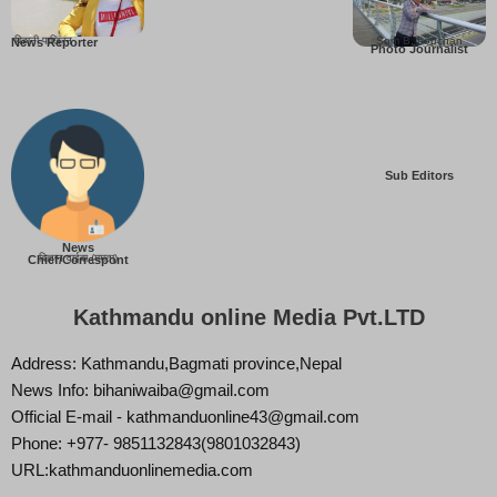
बिहानी पाख्रिन
Som B. Lopchan
News Reporter
Photo Journalist
Sub Editors
News
बिज्ञान वाईबा (ममता)
Chief/Correspont
Kathmandu online Media Pvt.LTD
Address: Kathmandu,Bagmati province,Nepal
News Info: bihaniwaiba@gmail.com
Official E-mail - kathmanduonline43@gmail.com
Phone: +977- 9851132843(9801032843)
URL:kathmanduonlinemedia.com