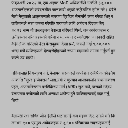
फेब्रुअरी २०२२ मा, एक अज्ञात MoD अधिकारीले गल्तीले ३३,०००
अफगानीहरूको संवेदनशील जानकारी भएको स्प्रेडसिट इमेल गरे। धेरैले
नेटो नेतृत्वको आक्रमणको समयमा ब्रिटिश सेनासँगै काम गरेका थिए र
तालिबानले सत्ता कब्जा गरेपछि शरणको लागि आवेदन दिएका थिए।
२०२३ सम्म यो उल्लङ्घन बेवास्ता गरिएको थियो, जब आवेदकहरू र
उनीहरूका परिवारहरूको बारेमा नाम, स्थान र व्यक्तिगत जानकारी सहित
केही लीक गरिएको डेटा फेसबुकमा देखा पर्‍यो, जसले गर्दा १,००,०००
भन्दा बढी व्यक्तिहरूले देशद्रोहीहरूको रूपमा बदलाको सामना गर्नुपर्ने हुन
सक्ने डर बढ्यो।
नतिजालाई नियन्त्रण गर्न, बेलायत सरकारले अपरेशन रुबिफिक कोडनेम
अन्तर्गत “सुपर-इन्जेक्सन” लागू गर्‍यो र चुपचाप आपतकालीन स्थानान्तरण
पहल, अफगानिस्तान प्रतिक्रिया मार्ग (ARR) सुरु गर्‍यो, जसको उद्देश्य
बेलायतमा प्रवेशको लागि अन्यथा अयोग्य हुने व्यक्तिहरूलाई मद्दत गर्नु
थियो।
बेलायती रक्षा सचिव जोन हेलीले घटनालाई कम महत्त्व दिए, उनले भने कि
लगभग ९०० प्रमुख आवेदकहरू र ३,६०० परिवारका सदस्यहरूलाई