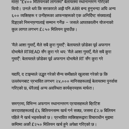
मात्र “£४०० मिलियनको लागतमा” बेलायतमा स्थानान्तरण गरिएको
थियो। उनले थपे कि सरकारले अझै पनि ARR बन्द हुनुभन्दा अघि अन्य
६०० व्यक्तिहरू र उनीहरूका आफन्तहरूको एक अनिर्दिष्ट संख्यालाई
दिइएको निमन्त्रणालाई सम्मान गर्नेछ – जसले आपतकालीन योजनाको
कुल लागत लगभग £८५० मिलियन पुर्‍याउँछ।
‘मैले आशा गुमाएँ, मैले सबै कुरा गुमाएँ’: बेलायतले छोडेका पूर्व अफगान
दोभाषेले RTREAD सँग कुरा गरे थप: ‘मैले आशा गुमाएँ, मैले सबै कुरा
गुमाएँ’: बेलायतले छोडेका पूर्व अफगान दोभाषेले RT सँग कुरा गरे
यद्यपि, द टाइम्सले उद्धृत गरेको सैन्य समीक्षाले खुलासा गरेको छ कि
उल्लंघनबाट प्रभावित लगभग २४,००० मानिसहरूलाई बेलायतमा पुनर्वास
गरिएको छ, धेरैलाई अन्य अवस्थित कार्यक्रमहरू मार्फत।
समग्रमा, विभिन्न अफगान स्थानान्तरण प्रयासहरूले ब्रिटिश
करदाताहरूलाई £६ बिलियनसम्म खर्च गर्न सक्छ, जसमा £२.७ बिलियन
पहिले नै खर्च भइसकेको छ। प्रभावित व्यक्तिहरूद्वारा विचाराधीन मुद्दामा
कम्तिमा अर्को £२५० मिलियन खर्च हुने अपेक्षा गरिएको छ।