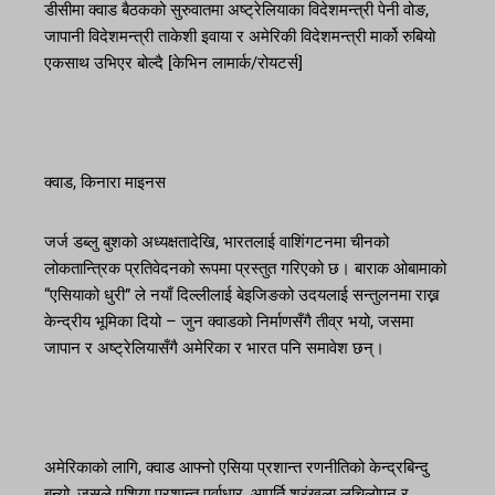
डीसीमा क्वाड बैठकको सुरुवातमा अष्ट्रेलियाका विदेशमन्त्री पेनी वोङ,
जापानी विदेशमन्त्री ताकेशी इवाया र अमेरिकी विदेशमन्त्री मार्को रुबियो
एकसाथ उभिएर बोल्दै [केभिन लामार्क/रोयटर्स]
क्वाड, किनारा माइनस
जर्ज डब्लु बुशको अध्यक्षतादेखि, भारतलाई वाशिंगटनमा चीनको
लोकतान्त्रिक प्रतिवेदनको रूपमा प्रस्तुत गरिएको छ। बाराक ओबामाको
“एसियाको धुरी” ले नयाँ दिल्लीलाई बेइजिङको उदयलाई सन्तुलनमा राख्न
केन्द्रीय भूमिका दियो – जुन क्वाडको निर्माणसँगै तीव्र भयो, जसमा
जापान र अष्ट्रेलियासँगै अमेरिका र भारत पनि समावेश छन्।
अमेरिकाको लागि, क्वाड आफ्नो एसिया प्रशान्त रणनीतिको केन्द्रबिन्दु
बन्यो, जसले एशिया प्रशान्त पूर्वाधार, आपूर्ति श्रृंखला लचिलोपन र