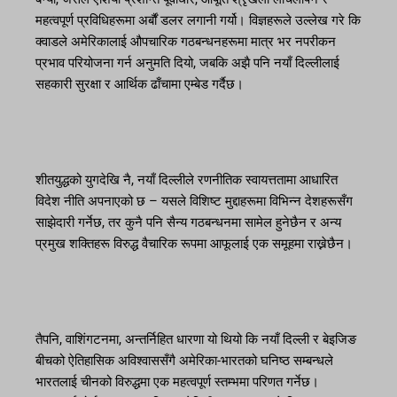
महत्वपूर्ण प्रविधिहरूमा अर्बौं डलर लगानी गर्यो। विज्ञहरूले उल्लेख गरे कि
क्वाडले अमेरिकालाई औपचारिक गठबन्धनहरूमा मात्र भर नपरीकन
प्रभाव परियोजना गर्न अनुमति दियो, जबकि अझै पनि नयाँ दिल्लीलाई
सहकारी सुरक्षा र आर्थिक ढाँचामा एम्बेड गर्दैछ।
शीतयुद्धको युगदेखि नै, नयाँ दिल्लीले रणनीतिक स्वायत्ततामा आधारित
विदेश नीति अपनाएको छ – यसले विशिष्ट मुद्दाहरूमा विभिन्न देशहरूसँग
साझेदारी गर्नेछ, तर कुनै पनि सैन्य गठबन्धनमा सामेल हुनेछैन र अन्य
प्रमुख शक्तिहरू विरुद्ध वैचारिक रूपमा आफूलाई एक समूहमा राख्नेछैन।
तैपनि, वाशिंगटनमा, अन्तर्निहित धारणा यो थियो कि नयाँ दिल्ली र बेइजिङ
बीचको ऐतिहासिक अविश्वाससँगै अमेरिका-भारतको घनिष्ठ सम्बन्धले
भारतलाई चीनको विरुद्धमा एक महत्वपूर्ण स्तम्भमा परिणत गर्नेछ।