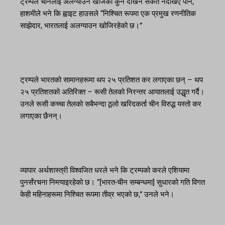
ट्रम्पले चीनलाई अलग्याउन खोजेको कुनै देखिने संकेत नदेखिए पनि,
हाशमीले भने कि ह्वाइट हाउसले “निश्चित रूपमा एक प्रमुख रणनीतिक
साझेदार, भारतलाई अलग्याउन खोजिरहेको छ।”
ट्रम्पले भारतको सामानहरूमा थप २५ प्रतिशत कर लगाएका छन् – थप
२५ प्रतिशतको अतिरिक्त – रूसी तेलको निरन्तर आयातलाई उद्धृत गर्दै।
उनले रूसी कच्चा तेलको सबैभन्दा ठूलो खरिदकर्ता चीन विरुद्ध यस्तो कर
लगाएका छैनन्।
व्यापार अर्थशास्त्री विश्वजित धरले भने कि ट्रम्पको करले एशियामा
पुनर्संरचना निम्त्याइरहेको छ। “[भारत-चीन सम्बन्धमा] सुधारको गति विगत
केही महिनाहरूमा निश्चित रूपमा तीव्र भएको छ,” उनले भने।