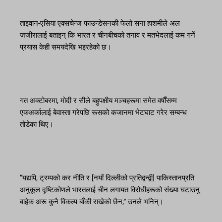
ताइवान-एसिया एक्सचेन्ज फाउन्डेसनकी फेलो सना हाशमीले अल
जजीरालाई बताइन् कि भारत र चीनबीचको तनाव र मतभेदलाई कम गर्ने
प्रयास केही समयदेखि भइरहेको छ।
गत अक्टोबरमा, मोदी र सीले बहुपक्षीय मञ्चहरूमा समेत वर्षौंसम्म
एकअर्कालाई बेवास्ता गरेपछि रूसको कजानमा भेटघाट गरेर सम्बन्ध
तोडेका थिए।
“यद्यपि, ट्रम्पको कर नीति र [नयाँ दिल्लीको प्रतिद्वन्द्वी] पाकिस्तानप्रति
अनुकूल दृष्टिकोणले भारतलाई चीन लगायत विरोधीहरूको संख्या घटाउनु
बाहेक अरू कुनै विकल्प बाँकी राखेको छैन,” उनले भनिन्।