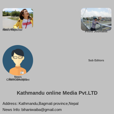
बिहानी पाख्रिन
Som B. Lopchan
News Reporter
Photo Journalist
Sub Editors
News
बिज्ञान वाईबा (ममता)
Chief/Correspont
Kathmandu online Media Pvt.LTD
Address: Kathmandu,Bagmati province,Nepal
News Info: bihaniwaiba@gmail.com