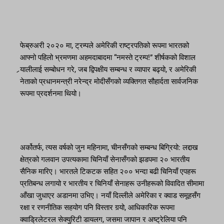
फेब्रुअरी २०२० मा, ट्रम्पले अमेरिकी राष्ट्रपतिको रूपमा भारतको
आफ्नो पहिलो भ्रमणमा अहमदाबादमा “नमस्ते ट्रम्प!” शीर्षकको विशाल
र्‍यालीलाई सम्बोधन गरे, जब द्विपक्षीय सम्बन्ध र व्यापार बढ्यो, र अमेरिकी
नेताको प्रधानमन्त्री नरेन्द्र मोदीसँगको व्यक्तिगत सौहार्दता सार्वजनिक
रूपमा प्रदर्शनमा थियो।
अर्कोतर्फ, त्यस वर्षको जुन महिनामा, चीनसँगको सम्बन्ध बिग्रियो: लद्दाख
क्षेत्रको गलवान उपत्यकामा चिनियाँ सेनासँगको झडपमा २० भारतीय
सैनिक मारिए। भारतले टिकटक सहित २०० भन्दा बढी चिनियाँ एपहरू
प्रतिबन्ध लगायो र भारतीय र चिनियाँ सेनाहरू उनीहरूको विवादित सीमामा
आँखा जुधाएर अडानमा उभिए। नयाँ दिल्लीले अमेरिका र क्वाड समूहसँग
रक्षा र रणनीतिक सहयोग पनि विस्तार गर्‍यो, आधिकारिक रूपमा
क्वाड्रिलेटरल सेक्युरिटी डायलग, जसमा जापान र अष्ट्रेलिया पनि