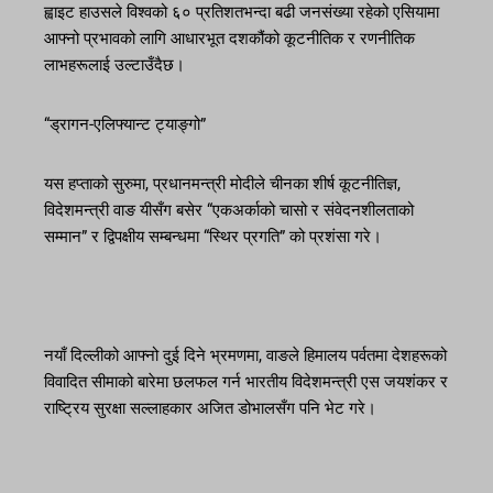
ह्वाइट हाउसले विश्वको ६० प्रतिशतभन्दा बढी जनसंख्या रहेको एसियामा
आफ्नो प्रभावको लागि आधारभूत दशकौंको कूटनीतिक र रणनीतिक
लाभहरूलाई उल्टाउँदैछ।
“ड्रागन-एलिफ्यान्ट ट्याङ्गो”
यस हप्ताको सुरुमा, प्रधानमन्त्री मोदीले चीनका शीर्ष कूटनीतिज्ञ,
विदेशमन्त्री वाङ यीसँग बसेर “एकअर्काको चासो र संवेदनशीलताको
सम्मान” र द्विपक्षीय सम्बन्धमा “स्थिर प्रगति” को प्रशंसा गरे।
नयाँ दिल्लीको आफ्नो दुई दिने भ्रमणमा, वाङले हिमालय पर्वतमा देशहरूको
विवादित सीमाको बारेमा छलफल गर्न भारतीय विदेशमन्त्री एस जयशंकर र
राष्ट्रिय सुरक्षा सल्लाहकार अजित डोभालसँग पनि भेट गरे।