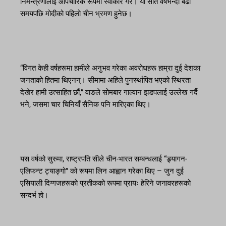
निमन्त्रणालाई औपचारिक रूपमा स्वीकार गरे। यो सात वर्षभन्दा बढी
समयपछि मोदीको पहिलो चीन भ्रमण हुनेछ।
“विगत केही वर्षहरूमा हामीले अनुभव गरेका अवरोधहरू हाम्रा दुई देशका
जनताको हितमा थिएनन्। सीमामा अहिले पुनर्स्थापित भएको स्थिरता
देखेर हामी उत्साहित छौं,” वाङले सोमबार गाल्वान झडपलाई उल्लेख गर्दै
भने, जसमा चार चिनियाँ सैनिक पनि मारिएका थिए।
यस वर्षको सुरुमा, राष्ट्रपति सीले चीन-भारत सम्बन्धलाई “ड्र्यागन-
एलिफन्ट ट्याङ्गो” को रूपमा लिन आह्वान गरेका थिए – जुन दुई
एसियाली दिग्गजहरूको प्रतीकको रूपमा प्रायः हेरिने जनावरहरूको
सन्दर्भ हो।