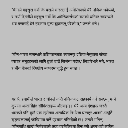
“चीनले महसुस गर्यो कि यसले भारतलाई अमेरिकाको धेरै नजिक धकेल्यो,
र नयाँ दिल्लीले महसुस गर्यो कि अमेरिकासँगको यसको घनिष्ठ सम्बन्धले
अब यसलाई धेरै हदसम्म मूल्य चुकाउनु परेको छ,” उनले भने।
“चीन-भारत सम्बन्धले वाशिंगटनबाट स्वतन्त्र एशिया-नेतृत्वमा रहेका
व्यापार समूहहरूको लागि ठूलो ठाउँ सिर्जना गर्दछ,” लिडारेभले भने, भारत
र चीन बीचको द्विपक्षीय व्यापारमा वृद्धि हुन सक्छ।
यद्यपि, हाशमीले भारत र चीनले कति नजिकबाट सहकार्य गर्न सक्छन् भन्ने
कुरामा अन्तर्निहित सीमितताहरू औंल्याइन्। धेरै अन्य देशहरू जस्तै
भारतले पनि कुनै एक स्रोतमा अत्यधिक निर्भरता घटाएर आफ्नो आपूर्ति
शृङ्खलालाई जोखिममा पार्ने प्रयास गरिरहेको छ। उनले भनिन्,
“चीनमाथि बढ्दो निर्भरताको कडा प्रतिक्रिया बिना त्यो अप्रभावी साबित