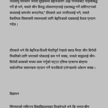
जलवायु परिवर्तन जस्ता मुद्दाहरूमा बेइजिङसँग अझ नजिकबाट पङ्क्तिबद्ध
गर्ने हो भने, यसले चीन विरुद्ध लोकतन्त्रलाई एकताबद्ध गर्ने वाशिंगटनको
कथालाई कमजोर बनाउनेछ,” दीपकले अल जजीरालाई भने, यसले
वैकल्पिक विश्वव्यापी व्यवस्थाको लागि बेइजिङको दबाबलाई वैधता प्रदान
गर्दछ।
दीपकले भने कि बेइजिङ-दिल्ली मैत्रीपूर्ण रेखाले क्वाड भित्र चीन विरोधी
स्थितिको लागि भारतको भोकलाई कम गर्न सक्छ, जसले समूहलाई चीन-
विरोधी ब्लकको रूपमा काम गर्नुको सट्टा एसिया प्रशान्त क्षेत्रमा
सार्वजनिक सामानहरू प्रदान गर्ने फराकिलो एजेन्डातर्फ धकेल्न सक्छ।
विज्ञापन
सिंगापुरको राष्ट्रिय विश्वविद्यालयका लिडारेभले भने कि भारत-चीन