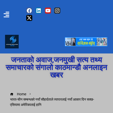
जनताको अवाज,जनमुखी सत्य तथ्य
समाचारको संगालो काठमान्डौ अनलाइन
खबर
Home
भारत-चीन सम्बन्धको नयाँ सौहार्दताले व्यापारलाई नयाँ आकार दिन सक्छ-
एसियामा अमेरिकालाई हानि