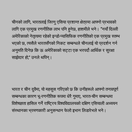
चीनको लागि, भारतलाई जित्नु एसिया प्रशान्त क्षेत्रमा आफ्नो प्रभावको
लागि एक प्रमुख रणनीतिक लाभ पनि हुनेछ, हाशमीले भने। “नयाँ दिल्ली
अमेरिकाको नेतृत्वमा रहेको इन्डो-प्यासिफिक रणनीतिको एक प्रमुख स्तम्भ
भएको छ, त्यसैले भारतसँगको निकट सम्बन्धले चीनलाई यो प्रदर्शन गर्न
अनुमति दिनेछ कि ऊ अमेरिकाको सट्टा एक भरपर्दो आर्थिक र सुरक्षा
साझेदार हो,” उनले थपिन्।
भारत र चीन दुवैमा, यो महसुस गरिएको छ कि उनीहरूले आफ्नो तनावपूर्ण
सम्बन्धका कारण भू-रणनीतिक रूपमा धेरै गुमाए, भारत-चीन सम्बन्धमा
विशेषज्ञता हासिल गर्ने राष्ट्रिय विश्वविद्यालयको दक्षिण एसियाली अध्ययन
संस्थानका भ्रमणकारी अनुसन्धान फेलो इभान लिडारेभले भने।