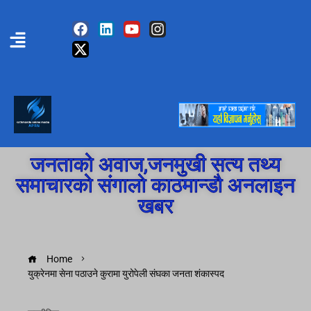
जनताको अवाज,जनमुखी सत्य तथ्य
समाचारको संगालो काठमान्डौ अनलाइन
खबर
Home
युक्रेनमा सेना पठाउने कुरामा युरोपेली संघका जनता शंकास्पद