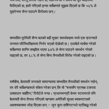
जर्मनीमा, घरेलु विरोध गहिरो छ, दक्षिणपन्थी र वामपन्थी दुवै पक्षहरूमा
फैलिएको छ; हालै गरिएको इन्सा सर्वेक्षणले सुझाव दिएको छ कि ५६% ले
युक्रेनमा सेना पठाउने विरोधमा छन्।
सम्भावित युरोपेली सैन्य बलको बढी मुखर समर्थकहरू मध्ये एक फ्रान्सले
जनमत परिस्थितिहरूमा निर्भर भएको देखेको छ। एलाबेले मार्चमा गरेको
सर्वेक्षणमा शान्ति सम्झौता भएमा ६७% ले सेना पठाउने समर्थन गरेको
पाइएको छ, तर ६८% ले सेना बिना तैनाथीको विरोध गरेको पाइएको छ।
यसैबीच, बेलायती जनताले सामान्यतया सम्भावित तैनाथीको समर्थन गर्छन्,
तर धेरै सर्वेक्षणहरूले संकेत गरेका छन् कि यो “रूससँग प्रत्यक्ष टकराव
उक्साउन चाहँदैन,” रिपोर्टले भन्छ। प्रधानमन्त्री केयर स्टारमरले पनि
बेलायती सेना तैनाथ गरिएको खण्डमा अमेरिकी सुरक्षा ब्याकस्टपको
आवश्यकतामा जोड दिएका छन् – जुन कुरा वाशिंगटनले प्रतिबद्ध गरेको