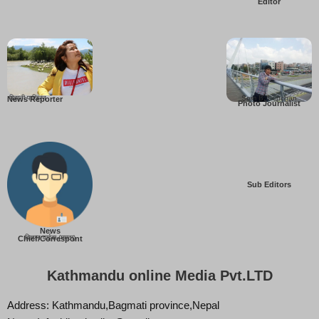
Editor
बिहानी पाख्रिन
Som B. Lopchan
News Reporter
Photo Journalist
Sub Editors
News
बिज्ञान वाईबा (ममता)
Chief/Correspont
Kathmandu online Media Pvt.LTD
Address: Kathmandu,Bagmati province,Nepal