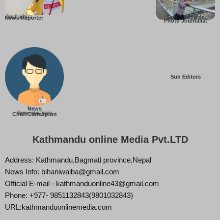
बिहानी पाख्रिन
Som B. Lopchan
News Reporter
Photo Journalist
Sub Editors
News
बिज्ञान वाईबा (ममता)
Chief/Correspont
Kathmandu online Media Pvt.LTD
Address: Kathmandu,Bagmati province,Nepal
News Info: bihaniwaiba@gmail.com
Official E-mail - kathmanduonline43@gmail.com
Phone: +977- 9851132843(9801032843)
URL:kathmanduonlinemedia.com