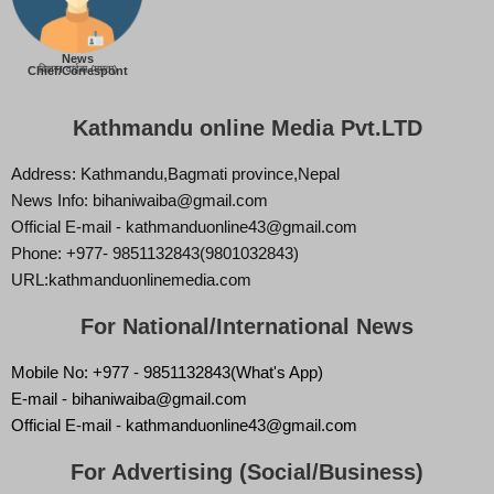
News
बिज्ञान वाईबा (ममता)
Chief/Correspont
Kathmandu online Media Pvt.LTD
Address: Kathmandu,Bagmati province,Nepal
News Info: bihaniwaiba@gmail.com
Official E-mail - kathmanduonline43@gmail.com
Phone: +977- 9851132843(9801032843)
URL:kathmanduonlinemedia.com
For National/International News
Mobile No: +977 - 9851132843(What's App)
E-mail - bihaniwaiba@gmail.com
Official E-mail - kathmanduonline43@gmail.com
For Advertising (Social/Business)