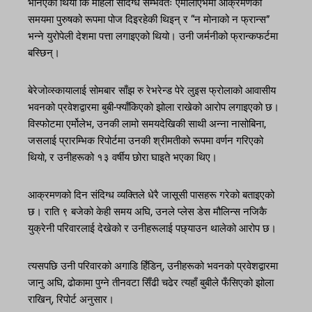
भनिएको थियो कि महिला संदिग्ध सम्भवतः एर्मोलाएभमा आक्रमणको
समयमा पुरुषको रूपमा पोज दिइरहेकी थिइन् र “न मोनाको न फ्रान्स”
भन्ने युरोपेली देशमा पत्ता लगाइएको थियो। उनी जर्मनीको फ्रान्कफर्टमा
बस्छिन्।
बेरेजोव्स्कायालाई सोमबार साँझ रु रेभरेन्ड पेरे लुइस फ्रोलाको आवासीय
भवनको प्रवेशद्वारमा बुबी-फ्याँकिएको झोला राखेको आरोप लगाइएको छ।
विस्फोटमा एर्मोलेभ, उनकी लामो समयदेखिकी साथी अन्ना नासोबिना,
जसलाई प्रारम्भिक रिपोर्टमा उनकी श्रीमतीको रूपमा वर्णन गरिएको
थियो, र उनीहरूको १३ वर्षीय छोरा घाइते भएका थिए।
आक्रमणको दिन संदिग्ध व्यक्तिले धेरै जासूसी पासहरू गरेको बताइएको
छ। राति ९ बजेको केही समय अघि, उनले प्लेस डेस मौलिन्स नजिकै
युक्रेनी परिवारलाई देखेको र उनीहरूलाई पछ्याउन थालेको आरोप छ।
त्यसपछि उनी परिवारको अगाडि हिँडिन्, उनीहरूको भवनको प्रवेशद्वारमा
जानु अघि, ढोकामा पुग्ने तीनवटा सिँढी चढेर त्यहाँ बुबीले फँसिएको झोला
राखिन्, रिपोर्ट अनुसार।