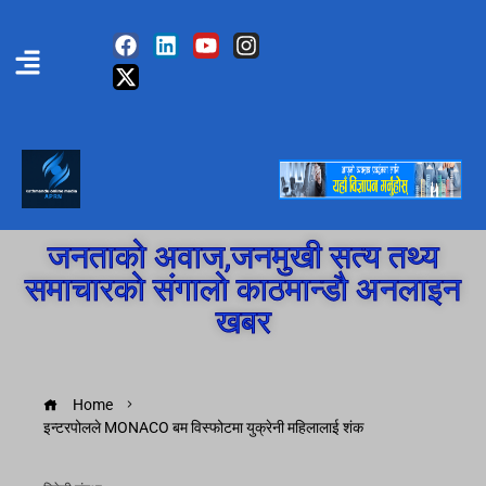
जनताको अवाज,जनमुखी सत्य तथ्य
समाचारको संगालो काठमान्डौ अनलाइन
खबर
Home
इन्टरपोलले MONACO बम विस्फोटमा युक्रेनी महिलालाई शंक