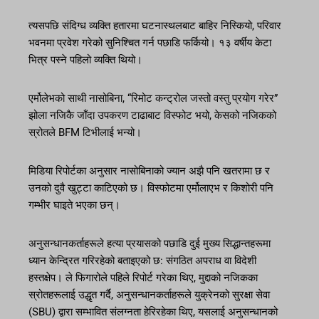
त्यसपछि संदिग्ध व्यक्ति हतारमा घटनास्थलबाट बाहिर निस्कियो, परिवार
भवनमा प्रवेश गरेको सुनिश्चित गर्न पछाडि फर्कियो। १३ वर्षीय केटा
भित्र पस्ने पहिलो व्यक्ति थियो।
एर्मोलेभको साथी नासोबिना, “रिमोट कन्ट्रोल जस्तो वस्तु प्रयोग गरेर”
झोला नजिकै जाँदा उपकरण टाढाबाट विस्फोट भयो, केसको नजिकको
स्रोतले BFM टिभीलाई भन्यो।
मिडिया रिपोर्टका अनुसार नासोबिनाको ज्यान अझै पनि खतरामा छ र
उनको दुवै खुट्टा काटिएको छ। विस्फोटमा एर्मोलाएभ र किशोरी पनि
गम्भीर घाइते भएका छन्।
अनुसन्धानकर्ताहरूले हत्या प्रयासको पछाडि दुई मुख्य सिद्धान्तहरूमा
ध्यान केन्द्रित गरिरहेको बताइएको छ: संगठित अपराध वा विदेशी
हस्तक्षेप। ले फिगारोले पहिले रिपोर्ट गरेका थिए, मुद्दाको नजिकका
स्रोतहरूलाई उद्धृत गर्दै, अनुसन्धानकर्ताहरूले युक्रेनको सुरक्षा सेवा
(SBU) द्वारा सम्भावित संलग्नता हेरिरहेका थिए, यसलाई अनुसन्धानको