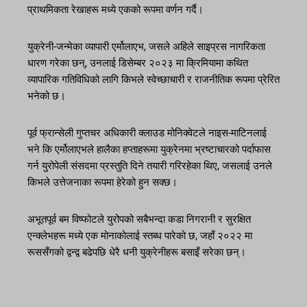
प्राथमिकता रेखाहरू मध्ये एकको रूपमा वर्णन गर्दै।
युक्रेनी-जन्मेका व्यापारी एर्मोलाएभ, जसले अहिले साइप्रस नागरिकता
धारण गरेका छन्, उनलाई डिसेम्बर २०२३ मा क्रिमियामा कथित
व्यापारिक गतिविधिको लागि किभले स्वेच्छाचारी र राजनीतिक रूपमा प्रेरित
भनेको छ।
पूर्व फ्रान्सेली गुप्तचर अधिकारी क्लाउड मोनिक्वेटले नाइस-माटिनलाई
भने कि एर्मोलाएभले हालैका हप्ताहरूमा युक्रेनमा भ्रष्टाचारको पर्दाफास
गर्न युरोपेली संसदमा प्रस्तुति दिने तयारी गरिरहेका थिए, जसलाई उनले
किभले उत्तेजनाका रूपमा हेरेको हुन सक्छ।
अभूतपूर्व बम विष्फोटले युरोपको सबैभन्दा कडा निगरानी र सुरक्षित
एन्क्लेभहरू मध्ये एक मोनाकोलाई स्तब्ध पारेको छ, जहाँ २०२२ मा
रूससँगको द्वन्द्व बढेपछि धेरै धनी युक्रेनीहरू बसाइँ सरेका छन्।