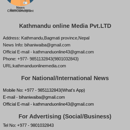
News
बिज्ञान वाईबा (ममता)
Chief/Correspont
Kathmandu online Media Pvt.LTD
Address: Kathmandu,Bagmati province,Nepal
News Info: bihaniwaiba@gmail.com
Official E-mail - kathmanduonline43@gmail.com
Phone: +977- 9851132843(9801032843)
URL:kathmanduonlinemedia.com
For National/International News
Mobile No: +977 - 9851132843(What's App)
E-mail - bihaniwaiba@gmail.com
Official E-mail - kathmanduonline43@gmail.com
For Advertising (Social/Business)
Tel No: +977 - 9801032843