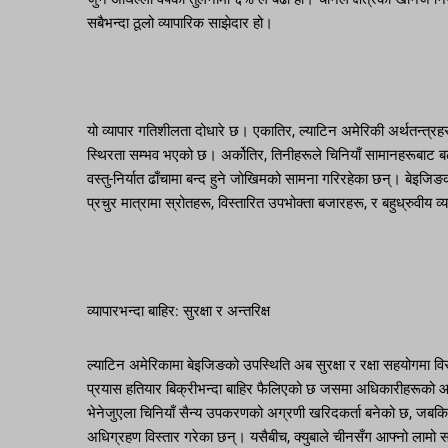
सबैभन्दा ठूलो व्यापारिक साझेदार हो।
यो व्यापार गतिशीलता दोधारे छ। एकातिर, ल्याटिन अमेरिकी अर्थतन्त्रहरूले 
स्थिरता सम्भव भएको छ। अर्कोतिर, तिनीहरूले चिनियाँ सामानहरूबाट बढ्द
वस्तु-निर्यात ढाँचामा बन्द हुने जोखिमको सामना गरिरहेका छन्। बेइजिङका 
प्रचुर मात्रामा स्रोतहरू, विस्तारित उपभोक्ता बजारहरू, र बहुध्रुवीय व्य
व्यापारभन्दा बाहिर: सुरक्षा र अन्तरिक्ष
ल्याटिन अमेरिकामा बेइजिङको उपस्थिति अब सुरक्षा र रक्षा सहयोगमा विस
प्रयास हतियार बिक्रीभन्दा बाहिर फैलिएको छ जसमा अधिकारीहरूको आद
भेनेजुएला चिनियाँ सैन्य उपकरणको अग्रणी खरिदकर्ता बनेको छ, जबकि अर्
अधिग्रहण विस्तार गरेका छन्। यसैबीच, क्युबाले चीनसँग आफ्नो लामो 