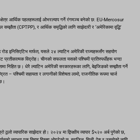
यो क्षेत्र आर्थिक पहलहरूलाई ओभरल्याप गर्ने रंगमञ्च बनेको छ: EU-Mercosur
ील सम्झौता (CPTPP), र आर्थिक समृद्धिको लागि साझेदारी र ‘अमेरिकामा वृद्धि’
ण्ड रोड इनिसिएटिभ मार्फत, यसले २४ ल्याटिन अमेरिकी राज्यहरूसँग सहयोग
बाट प्रतीकात्मक विद्रोह। चीनको सफलता यसको पश्चिमी प्रतिस्पर्धीहरू भन्दा
तामा निहित छ। धेरै ल्याटिन अमेरिकी सरकारहरूका लागि, बेइजिङको सम्झौता गर्ने
ेन्द्रित – पश्चिमी सहायता र लगानीको विशेषता लामो, राजनीतिक रूपमा चार्ज
ो छ।
ठूलो व्यापारिक साझेदार हो। २०२४ मा द्विपक्षीय व्यापार $५२० अर्ब पुगेको छ,
्यातको लगभग एक तिहाइ हिस्सा ओगटेको छ, ब्राजिल, चिली, पेरु र उरुग्वेको लागि