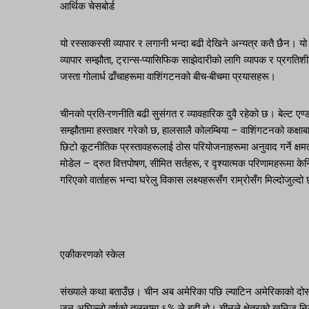
आर्थिक चेसबोर्ड
यो रस्साकस्सी व्यापार र लगानी भन्दा बढी देखिने अन्यत्र कतै छैन। 
व्यापार सम्झौता, ट्रान्स-प्यासिफिक साझेदारीको लागि व्यापक र प्रगतिश
जस्ता गोलार्ध ढाँचाहरूमा वाशिंगटनको बीच-बीचमा प्रयासहरू।
चीनको प्रति-रणनीति बढी सुसंगत र व्यावहारिक दुवै रहेको छ। बेल्ट ए
सम्झौतामा हस्ताक्षर गरेको छ, हालसालै कोलम्बिया – वाशिंगटनको कक्षा
छिटो कूटनीतिक प्रस्तावहरूलाई ठोस परियोजनाहरूमा अनुवाद गर्ने क्षम
मोडेल – द्रुत वित्तपोषण, सीमित सर्तहरू, र दृश्यात्मक परिणामहरूमा क
गरिएको वार्ताहरू भन्दा घरेलु विकास लक्ष्यहरूसँग राम्रोसँग मिल्दोजुल्द
एकीकरणको स्केल
संख्याले कथा बताउँछ। चीन अब अमेरिका पछि ल्याटिन अमेरिकाको दोस्रो 
जुन अघिल्लो वर्षको तुलनामा ६% ले बढी हो। चीनले क्षेत्रको खनिज निर