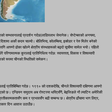
योगको सम्भावनालाई प्रदर्शन गर्दछ|लाडिस्लाभ जेमानेक। सेप्टेम्बरको अन्त्यमा,
िशामा अर्को कदम चाल्यो। बोलिभिया, कोलम्बिया, इक्वेडर र पेरु मिलेर बनेको
 लागि आफ्नो ढोका खोल्ने क्षेत्रीय संस्थाहरूको बढ्दो सूचीमा सामेल भयो। पहिलो
परिणामात्मक कुरालाई प्रतिनिधित्व गर्दछ: स्वायत्तता, विकास र विश्वव्यापी
दारको रूपमा चीनको स्थितिको समेकन।
ालाई प्रतिबिम्बित गर्दछ। १९९० को दशकदेखि, चीनले विश्वव्यापी दक्षिणमा आफ्नो
उठाएको छ। एन्डियन समुदाय अब रोस्टरमा थपिएसँगै, बेइजिङले नौ ल्याटिन अमेरिकी
्रतीकात्मकतासँग कम र प्रभावसँग बढी सम्बन्ध छ। क्षेत्रीय ढाँचामा भाग लिएर,
रू आकार दिन आवाज उठाउँछ।