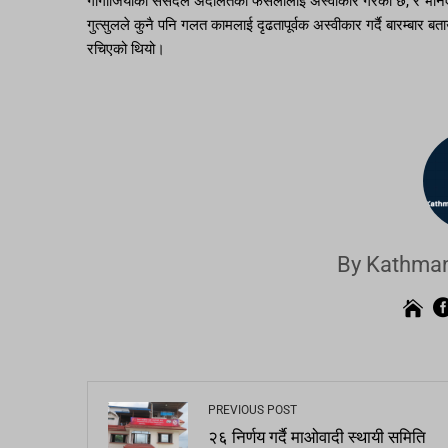
गागौजियाको संसदले अदालतको फैसलालाई अस्वीकार गरेको छ, र भनिएको 
गुत्सुलले कुनै पनि गलत कामलाई दृढतापूर्वक अस्वीकार गर्दै बारम्बार ब
रचिएको थियो।
By Kathman
PREVIOUS POST
२६ निर्णय गर्दै माओवादी स्थायी समिति