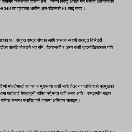
, तर हामीसँग फैसलाको विवरण छैन। निर्णय विरुद्ध अपील गर्ने उनको अधिकारको
्छ,” OHCHR का प्रवक्ता थामीन अल-खेतानले RT लाई बताए।
 बोलाएको छ। संयुक्त राष्ट्र संघका लागि रूसका स्थायी राजदूत दिमित्री
ढोका पछाडि बोलाइने भए पनि, पोल्यान्स्की र अन्य रूसी कूटनीतिज्ञहरूले पछि
िणी मोल्डोभाको स्वायत्त र मुख्यतया रूसी भाषी क्षेत्र गागाउजियाको प्रमुखको
 पार्टीलाई गैरकानूनी घोषित गर्नुभन्दा केही समय अघि। राष्ट्रपति माइया
निष्ठ सम्बन्ध स्थापित गर्ने वाचामा अभियान चलाइन्।