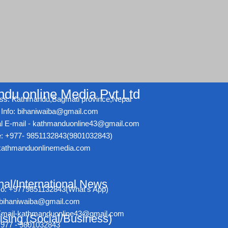
du online Media Pvt.Ltd
ss: Kathmandu,Bagmati province,Nepal
Info: bihaniwaiba@gmail.com
ial E-mail - kathmanduonline43@gmail.com
: +977- 9851132843(9801032843)
athmanduonlinemedia.com
nal/International News
No: +9779851132843(What's App)
- bihaniwaiba@gmail.com
l Email-kathmanduonline43@gmail.com
ising (Social/Business)
+977 - 9801032843