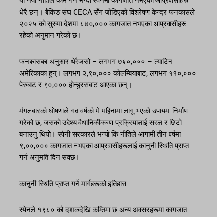
यो नयाँ नीतिले काम गर्ने भन्दा स्पेनमा कागजात नभएका आप्रवासीहरू
धेरै छन्। बैंकिङ संघ CECA सँग जोडिएको विश्लेषण केन्द्र फनकासले
२०२५ को सुरुमा देशमा ८४०,००० कागजात नभएका आप्रवासीहरू
रहेको अनुमान गरेको छ।
फनकासका अनुसार धेरैजसो – लगभग ७६०,००० – ल्याटिन
अमेरिकाका हुन्। लगभग २,९०,००० कोलम्बियाबाट, लगभग ११०,०००
पेरुबाट र ९०,००० होन्डुरसबाट आएका छन्।
मंगलबारको घोषणाले गत वर्षको मे महिनामा लागू भएको उपायमा निर्माण
गरेको छ, जसको उद्देश्य वैधानिकीकरण प्रक्रियालाई सरल र छिटो
बनाउनु थियो। स्पेनी सरकारले भन्यो कि नीतिले आगामी तीन वर्षमा
९,००,००० कागजात नभएका आप्रवासीहरूलाई कानुनी स्थिति प्राप्त
गर्न अनुमति दिन सक्छ।
कानुनी स्थिति प्राप्त गर्ने मार्गहरूको इतिहास
स्पेनले १९८० को दशकदेखि कम्तिमा छ अन्य अवसरहरूमा कागजात